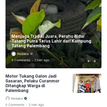
uara, Perahu Bidar
Tragis! Pemuda Asal O
s Lahir dari Kampung
Terlindas Truk Usai Ter
g
Lubang Jalan
Redaksi
.
o
0 Comments
1 hari
ago
Motor Tukang Galon Jadi
Sasaran, Pelaku Curanmor
Ditangkap Warga di
Palembang
Redaksi
.
0 Comments
2 hari
ago