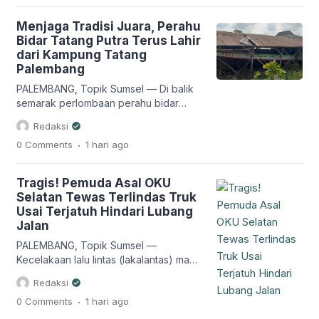
Sumatera Selatan. Atas capaian
tersebut, Kapolres Muba AKBP Ruri
Menjaga Tradisi Juara, Perahu
Prastowo, S.H., S.I.K., M.I.K. memberikan
Bidar Tatang Putra Terus Lahir
penghargaan kepada satuan kerja dan
dari Kampung Tatang
personel berprestasi sebagai bentuk
Palembang
apresiasi atas kinerja yang telah
ditunjukkan. Dalam […]
PALEMBANG, Topik Sumsel — Di balik
semarak perlombaan perahu bidar
yang setiap tahun memeriahkan
Redaksi
peringatan Hari Kemerdekaan Republik
.
0 Comments
1 hari
ago
Indonesia dan Hari Jadi Kota
Palembang, terdapat tangan-tangan
terampil yang terus menjaga warisan
Tragis! Pemuda Asal OKU
budaya Sungai Musi. Salah satunya
Selatan Tewas Terlindas Truk
berada di Kampung Tatang, Lorong
Usai Terjatuh Hindari Lubang
PMI, Kelurahan 35 Ilir, Kecamatan Ilir
Jalan
Barat II, tempat lahirnya Perahu Bidar
Tatang Putra, […]
PALEMBANG, Topik Sumsel —
Kecelakaan lalu lintas (lakalantas) maut
terjadi di Jalan RE Martadinata,
Redaksi
Kelurahan Kalidoni, Kecamatan Kalidoni,
.
0 Comments
1 hari
ago
Kota Palembang, Kamis (6/8/2026) dini
hari. Seorang pengendara sepeda