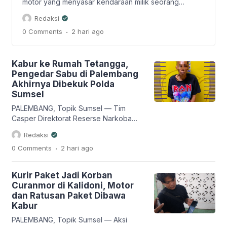
motor yang menyasar kendaraan milik seorang
pengantar galon di Kecamatan Sako, Palembang,
Redaksi
berhasil digagalkan warga. Seorang pelaku bernama
.
0 Comments
2 hari
ago
Irawan berhasil diamankan setelah kepergok korban
saat hendak membawa kabur sepeda motor,
sementara seorang rekannya berinisial Man berhasil
melarikan diri dan kini masuk dalam Daftar Pencarian
Kabur ke Rumah Tetangga,
Orang (DPO). Peristiwa tersebut […]
Pengedar Sabu di Palembang
Akhirnya Dibekuk Polda
Sumsel
PALEMBANG, Topik Sumsel — Tim
Casper Direktorat Reserse Narkoba
(Ditresnarkoba) Polda Sumatera
Redaksi
Selatan berhasil menangkap seorang
.
0 Comments
2 hari
ago
pria yang diduga sebagai pengedar
narkotika jenis sabu di kawasan tepian
Sungai Ogan, Kelurahan 15 Ulu,
Kurir Paket Jadi Korban
Kecamatan Jakabaring, Kota
Curanmor di Kalidoni, Motor
Palembang. Tersangka berinisial Kitam
dan Ratusan Paket Dibawa
sempat berusaha melarikan diri saat
Kabur
akan ditangkap. Aksi kejar-kejaran pun
tak terhindarkan hingga akhirnya
PALEMBANG, Topik Sumsel — Aksi