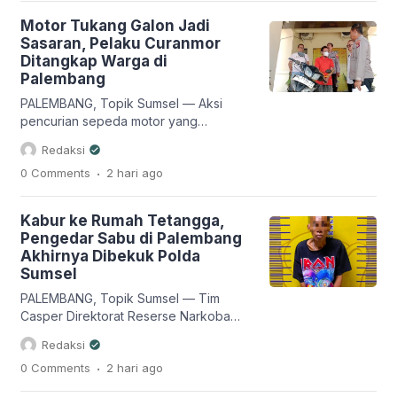
motor meninggal dunia setelah diduga
Motor Tukang Galon Jadi
terjatuh saat menghindari jalan
Sasaran, Pelaku Curanmor
berlubang dan kemudian terlindas truk
Ditangkap Warga di
yang melaju dari arah yang sama.
Palembang
Korban diketahui bernama Hermanto
(21), warga Kabupaten Ogan […]
PALEMBANG, Topik Sumsel — Aksi
pencurian sepeda motor yang
menyasar kendaraan milik seorang
Redaksi
pengantar galon di Kecamatan Sako,
.
0 Comments
2 hari
ago
Palembang, berhasil digagalkan warga.
Seorang pelaku bernama Irawan
berhasil diamankan setelah kepergok
Kabur ke Rumah Tetangga,
korban saat hendak membawa kabur
Pengedar Sabu di Palembang
sepeda motor, sementara seorang
Akhirnya Dibekuk Polda
rekannya berinisial Man berhasil
Sumsel
melarikan diri dan kini masuk dalam
Daftar Pencarian Orang (DPO).
PALEMBANG, Topik Sumsel — Tim
Peristiwa tersebut […]
Casper Direktorat Reserse Narkoba
(Ditresnarkoba) Polda Sumatera
Redaksi
Selatan berhasil menangkap seorang
.
0 Comments
2 hari
ago
pria yang diduga sebagai pengedar
narkotika jenis sabu di kawasan tepian