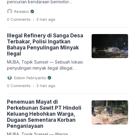
pelaku berhasil […]
pencurian kendaraan bermotor
(curanmor) kembali menyasar seorang
Redaksi
kurir jasa pengiriman di Kota
.
0 Comments
3 hari
ago
Palembang. Sebuah sepeda motor
Honda Beat bernomor polisi BG 5460
AEL beserta 128 paket yang belum
Illegal Refinery di Sanga Desa
sempat diantarkan pelanggan raib
Terbakar, Polisi Ingatkan
digondol pelaku di Jalan R.W.
Bahaya Penyulingan Minyak
Mongonsidi, Kecamatan Kalidoni, Senin
Ilegal
(3/8/2026) sekitar pukul 16.00 WIB.
Peristiwa tersebut terekam kamera […]
MUBA, Topik Sumsel — Sebuah lokasi
penyulingan minyak ilegal (illegal
refinery) atau yang dikenal masyarakat
Edwin Febriyanto
dengan sebutan “masaan” terbakar di
.
0 Comments
3 hari
ago
Dusun VII, Desa Keban I, Kecamatan
Sanga Desa, Kabupaten Musi
Banyuasin, Minggu (2/8/2026) sekitar
Penemuan Mayat di
pukul 21.00 WIB. Peristiwa tersebut
Perkebunan Sawit PT Hindoli
tidak menimbulkan korban jiwa, namun
Keluang Hebohkan Warga,
seluruh fasilitas penyulingan di lokasi
Dugaan Sementara Korban
mengalami kerusakan akibat dilalap api.
Penganiayaan
Kapolsek […]
MUBA, Topik Sumsel — Warga