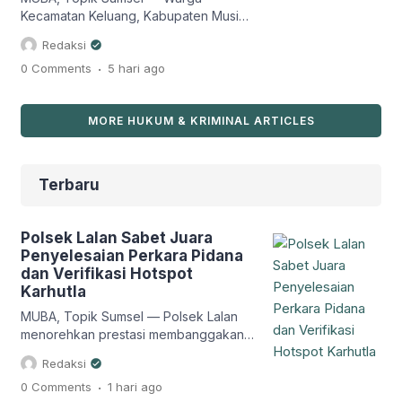
Kecamatan Keluang, Kabupaten Musi
Banyuasin (Muba), digegerkan dengan
Redaksi
penemuan sesosok mayat laki-laki di
.
0 Comments
5 hari
ago
aliran parit kawasan perkebunan
kelapa sawit PT Hindoli, Blok G.29/30,
Desa Tanjung Dalam, Minggu
MORE HUKUM & KRIMINAL ARTICLES
(2/8/2026) sekitar pukul 06.00 WIB.
Penemuan jasad tersebut pertama kali
dilaporkan masyarakat kepada Polsek
Keluang. Mendapat informasi itu,
Terbaru
personel kepolisian bersama Tim
Identifikasi […]
Polsek Lalan Sabet Juara
Penyelesaian Perkara Pidana
dan Verifikasi Hotspot
Karhutla
MUBA, Topik Sumsel — Polsek Lalan
menorehkan prestasi membanggakan
dalam pelaksanaan Gelar Opsnal (GO)
Redaksi
Triwulan II Tahun 2026 yang digelar
.
0 Comments
1 hari
ago
Polres Musi Banyuasin (Muba), Polda