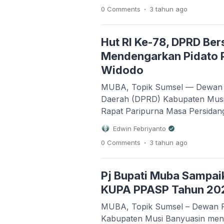
dalam rangka Penandatanganan
.
0 Comments
3 tahun
ago
Pj. Bupati dan Pimpinan DPRD 
terhadap Rancangan Kebijaka
(KUPA) dan Prioritas & Plafon 
Hut RI Ke-78, DPRD Ber
Mendengarkan Pidato 
Widodo
MUBA, Topik Sumsel — Dewan 
Daerah (DPRD) Kabupaten Musi
Rapat Paripurna Masa Persidang
2023 dalam rangka mendengark
Edwin Febriyanto
Presiden Republik Indonesia d
.
0 Comments
3 tahun
ago
Kemerdekaan RI ke-78 Tahun 20
Rapat Paripurna DPRD Kabupat
(16/08/2023) Pagi. Dalam Sidang
Pj Bupati Muba Sampa
KUPA PPASP Tahun 20
MUBA, Topik Sumsel – Dewan P
Kabupaten Musi Banyuasin men