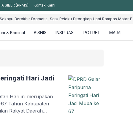
A SIBER (PPMS)
Kontak Kami
ajar
Buron Empat Bulan, Mahasiswa Terduga Pelaku Kekerasan Seksua
m & Kriminal
BISNIS
INSPIRASI
POTRET
MAJALAH
eringati Hari Jadi
an Hari ini merupakan
e-67 Tahun Kabupaten
lan Rakyat Daerah
gelar Rapat Paripurna
1 Tahun 2023 dalam
 Ke-67 Kabupaten Musi