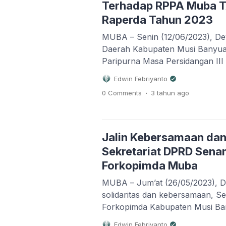
Terhadap RPPA Muba T
Raperda Tahun 2023
MUBA – Senin (12/06/2023), De
Daerah Kabupaten Musi Banyua
Paripurna Masa Persidangan II
dalam rangka Pemandangan Um
Edwin Febriyanto
terhadap Raperda tentang Per
.
0 Comments
3 tahun
ago
Pelaksanaan APBD Kabupaten 
Anggaran 2022 dan 2 (Dua) Ra
Banyuasin Tahun 2023 dan Pend
Banyuasin terhadap […]
Jalin Kebersamaan dan 
Sekretariat DPRD Sen
Forkopimda Muba
MUBA – Jum’at (26/05/2023), D
solidaritas dan kebersamaan, S
Forkopimda Kabupaten Musi Ba
Jajarannya melaksanakan Sena
Edwin Febriyanto