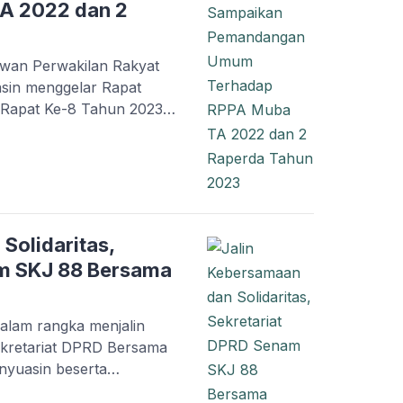
A 2022 dan 2
wan Perwakilan Rakyat
sin menggelar Rapat
I Rapat Ke-8 Tahun 2023
um Fraksi-fraksi DPRD
tanggungjawaban
Musi Banyuasin Tahun
perda Kabupaten Musi
apat Pj. Bupati Musi
Solidaritas,
am SKJ 88 Bersama
alam rangka menjalin
ekretariat DPRD Bersama
nyuasin beserta
m Kebugaran Jasmani 88