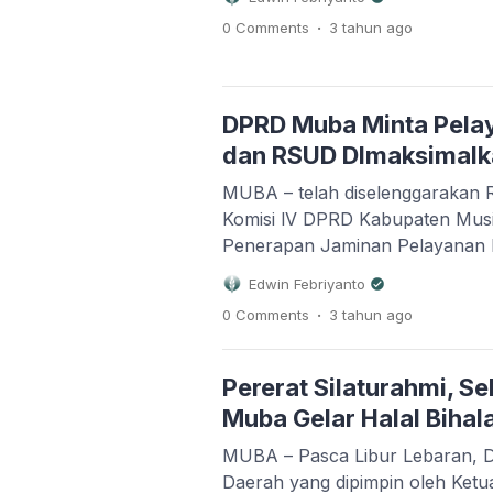
di Halaman Kantor Sekretariat
.
0 Comments
3 tahun
ago
Banyuasin. Senam Sehat tersebut
II DPRD Irwin Zulyani, SH, Dan
ARM Dede Sudrajat SH beserta 
Musi […]
DPRD Muba Minta Pela
dan RSUD DImaksimalk
MUBA – telah diselenggarakan 
Komisi lV DPRD Kabupaten Musi
Penerapan Jaminan Pelayanan 
RSUD pada Hari Senin (08/05/2
Edwin Febriyanto
berlangsung di ruang Rapat Komi
.
0 Comments
3 tahun
ago
oleh Ketua Komisi lV DPRD Edi 
Komisi IV DPRD H. Ahmadi,S.E, d
Pererat Silaturahmi, S
Muba Gelar Halal Bihala
MUBA – Pasca Libur Lebaran, 
Daerah yang dipimpin oleh Ke