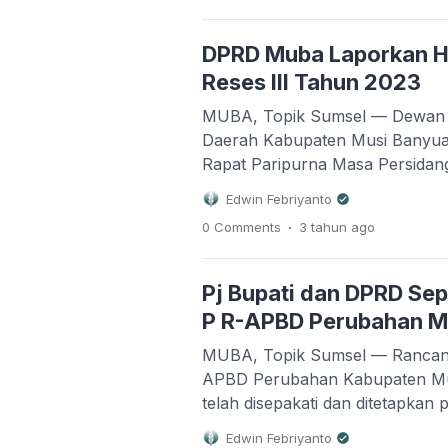
Banyuasin, Kamis (28/09/2023). 
Kabupaten Musi Banyuasin yang
DPRD Muba Laporkan H
[…]
Reses III Tahun 2023
MUBA, Topik Sumsel — Dewan 
Daerah Kabupaten Musi Banyua
Rapat Paripurna Masa Persidan
2023 dalam rangka Penyampaian
Edwin Febriyanto
Reses III DPRD Kabupaten Mus
.
0 Comments
3 tahun
ago
diruang Rapat Paripurna DPRD
Banyuasin, Senin (11/09/2023) S
dipimpin oleh Ketua DPRD H. Su
Pj Bupati dan DPRD Se
Ketua […]
P R-APBD Perubahan 
MUBA, Topik Sumsel — Ranca
APBD Perubahan Kabupaten Mu
telah disepakati dan ditetapkan
Paripurna Masa Persidangan III
Edwin Febriyanto