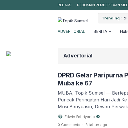
REDAKSI
PEDOMAN PEMBERITAAN MEDI
ekayu Berakhir Dramatis, Satu Pelaku Ditangkap Usai Rampas Motor Pel
Trending :
ADVERTORIAL
BERITA
Huku
Advertorial
DPRD Gelar Paripurna P
Muba ke 67
MUBA, Topik Sumsel — Bertepat
Puncak Peringatan Hari Jadi K
Musi Banyuasin, Dewan Perwaki
Kabupaten Musi Banyuasin meng
Edwin Febriyanto
Masa Persidangan I Rapat Ke-2
.
0 Comments
3 tahun
ago
rangka Memperingati Hari Jadi