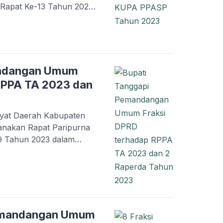
 Rapat Ke-13 Tahun 2023
ncangan Kebijakan Umum
oritas & Plafon
n (PPASP) Kabupaten
 2023 di ruang Rapat
i Banyuasin, Senin
andangan Umum
RPPA TA 2023 dan
yat Daerah Kabupaten
anakan Rapat Paripurna
-9 Tahun 2023 dalam
upati Musi Banyuasin
raksi-fraksi DPRD
 tanggapan/jawaban
dap pendapatan Pj. Bupati
ang rapat Paripurna
Pemandangan Umum