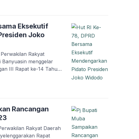
 Nota Kesepakatan antara
Kabupaten Musi Banyuasin
n Umum Perubahan APBD
Anggaran […]
sama Eksekutif
Presiden Joko
Perwakilan Rakyat
 Banyuasin menggelar
an III Rapat ke-14 Tahun
an Pidato Kenegaraan
alam rangka HUT
23 bertempat di ruang
en Musi Banyuasin, Rabu
 Paripurna ini hadir […]
ikan Rancangan
23
erwakilan Rakyat Daerah
yelenggarakan Rapat