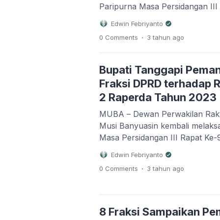
Paripurna Masa Persidangan III
dalam rangka Penyampaian Ra
Edwin Febriyanto
Perubahan APBD (KUPA) dan Pri
.
0 Comments
3 tahun
ago
Anggaran Sementara Perubaha
Musi Banyuasin Tahun Anggaran
Paripurna DPRD Kabupaten Mus
Bupati Tanggapi Pem
(14/08/2023) Pagi. […]
Fraksi DPRD terhadap 
2 Raperda Tahun 2023
MUBA – Dewan Perwakilan Rak
Musi Banyuasin kembali melaks
Masa Persidangan III Rapat Ke
rangka tanggapan/jawaban Pj. B
Edwin Febriyanto
terhadap Pemandangan Umum F
.
0 Comments
3 tahun
ago
Kabupaten Musi Banyuasin dan
Fraksi atau yang mewakili terha
Musi Banyuasin bertempat di ru
DPRD Kabupaten Musi […]
8 Fraksi Sampaikan 