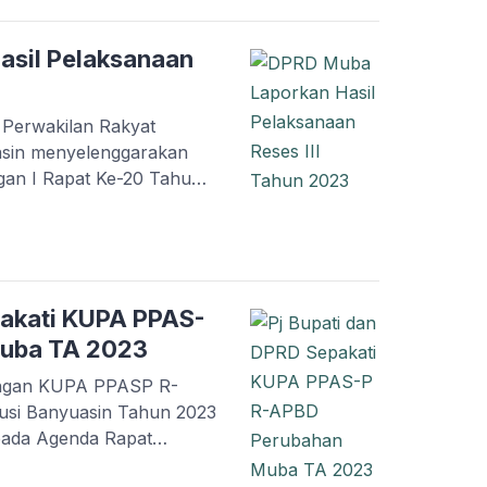
Peringatan Hari Jadi
 berlangsung di ruang
asil Pelaksanaan
Perwakilan Rakyat
sin menyelenggarakan
gan I Rapat Ke-20 Tahun
 Hasil Pelaksanaan
i Banyuasin Tahun 2023
 Kabupaten Musi
ore. Rapat tersebut
gondo didampingi Wakil
pakati KUPA PPAS-
Muba TA 2023
ngan KUPA PPASP R-
si Banyuasin Tahun 2023
 pada Agenda Rapat
 Rapat Ke-15 Tahun 2023