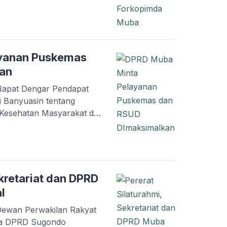
 DPRD Kabupaten Musi
 diikuti oleh Wakil Ketua
dim 0401/Muba Letkol
Jajarannya, Kapolres
yanan Puskemas
an
Rapat Dengar Pendapat
 Banyuasin tentang
Kesehatan Masyarakat di
023). Rapat yang
si IV DPRD ini dipimpin
Hariyanto dan Wakil Ketua
i hadiri Wakil Ketua […]
ekretariat dan DPRD
l
Dewan Perwakilan Rakyat
tua DPRD Sugondo