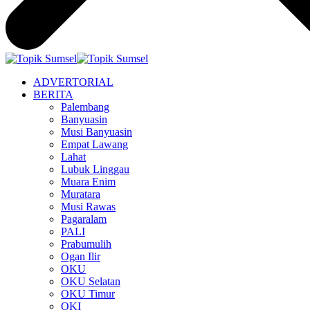
ADVERTORIAL
BERITA
Palembang
Banyuasin
Musi Banyuasin
Empat Lawang
Lahat
Lubuk Linggau
Muara Enim
Muratara
Musi Rawas
Pagaralam
PALI
Prabumulih
Ogan Ilir
OKU
OKU Selatan
OKU Timur
OKI