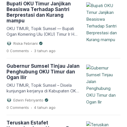
logistik KPU OKU Timur, tepatnya dì
Bupati OKU Timur Janjikan
Asrama Haji Komplek Perkantoran
Beasiswa Terhadap Santri
Pemkab OKU Timur, Jumat 5 Januari
Berprestasi dan Kurang
2024. Jumat (5/1/2023). Ketua KPU OKU
mampu
Timur, Herman […]
OKU TIMUR, Topik Sumsel — Bupati
Ogan Komering Ulu (OKU) Timur Ir H
Lanosin memberikan janji manis berupa
Riska Febriani
beasiswa terhadap santri Pondok
.
0 Comments
3 tahun
ago
Pesantren (Ponpes) yang berada di
Bumi Sebiduk Sehaluan. Hal tersebut
disampaikannya saat mengadiri acara
Gubernur Sumsel Tinjau Jalan
peringatan Hari Santri Nasional di
Penghubung OKU Timur dan
Ponpes Al Ikhsan Desa Sumber Jaya,
Ogan Ilir
Kecamatan Belitang II, Kabupaten OKU
Timur, Minggu (22/10/2023). […]
OKU TIMUR, Topik Sumsel – Disela
kunjungan kerjanya di Kabupaten OKU
Timur pada Jum’at (15/4/2022) lalu,
Edwin Febriyanto
Gubernur Sumsel H Herman Deru
.
0 Comments
4 tahun
ago
spontanitas meninjau sejumlah
infrastruktur jalan dan jembatan. Salah
satunya ruas jalan penghubung antara
Teruskan Estafet
Kabupaten OKU Timur tepatnya di