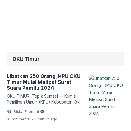
OKU Timur
Libatkan 250 Orang, KPU OKU
Timur Mulai Melipat Surat
Suara Pemilu 2024
OKU TIMUR, Topik Sumsel — Komisi
Pemilihan Umum (KPU) Kabupaten OKU
Timur melibatkan sebanyak 250 orang
Riska Febriani
untuk melakukan pelipatan surat suara
.
0 Comments
3 tahun
ago
Pemilu 2024. Kegiatan pelipatan surat
suara tersebut berlangsung dì gudang