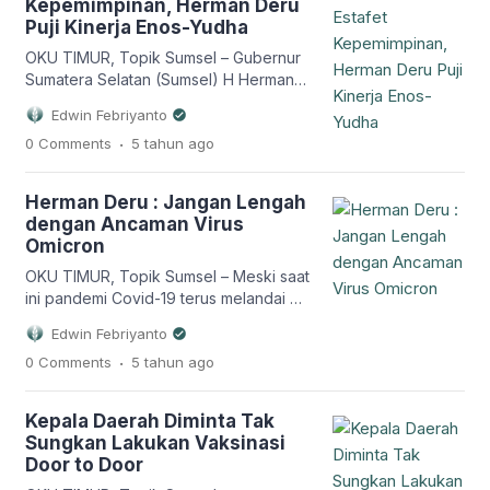
Kepemimpinan, Herman Deru
Desa Campang Tiga Kecamatan
Puji Kinerja Enos-Yudha
Cempaka dan Kabupaten Ogan Ilir di
Desa Muara Kuang. Dimana jalan
OKU TIMUR, Topik Sumsel – Gubernur
dengan […]
Sumatera Selatan (Sumsel) H Herman
Deru menilai pembangunan di
Edwin Febriyanto
Kabupaten OKU Timur dari waktu-
.
0 Comments
5 tahun
ago
kewaktu semakin baik, mulai dari
sarana infrastruktur yang kian mantap
termasuk juga terjadi peningkatan
Herman Deru : Jangan Lengah
dalam pelayanan kemasyarakat.
dengan Ancaman Virus
Karena itu sebagai Gubernur Sumsel
Omicron
sekaligus selaku mantan Bupati OKU
Timur dua periode 2005-2015, Herman
OKU TIMUR, Topik Sumsel – Meski saat
Deru memberikan apresiasi dan […]
ini pandemi Covid-19 terus melandai di
Sumsel, Namun Gubernur Sumsel H
Edwin Febriyanto
Herman Deru meminta masyarakat
.
0 Comments
5 tahun
ago
untuk tetap mematuhi protokol
kesehatan (Prokes) mengingat saat ini
masih ada ancaman Ancaman Virus
Kepala Daerah Diminta Tak
Omicron. ” Walaupun Covid sudah
Sungkan Lakukan Vaksinasi
mereda kita jangan lengah. Terutama
Door to Door
penggunaan masker, tetap harus