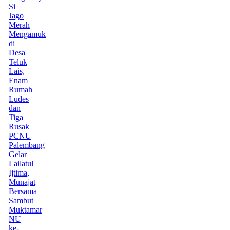
Si
Jago
Merah
Mengamuk
di
Desa
Teluk
Lais,
Enam
Rumah
Ludes
dan
Tiga
Rusak
PCNU
Palembang
Gelar
Lailatul
Ijtima,
Munajat
Bersama
Sambut
Muktamar
NU
ke-