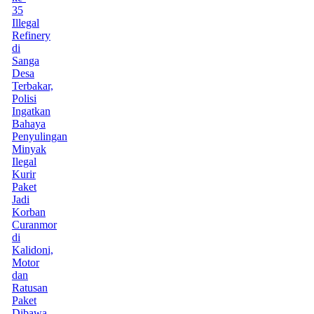
35
Illegal
Refinery
di
Sanga
Desa
Terbakar,
Polisi
Ingatkan
Bahaya
Penyulingan
Minyak
Ilegal
Kurir
Paket
Jadi
Korban
Curanmor
di
Kalidoni,
Motor
dan
Ratusan
Paket
Dibawa