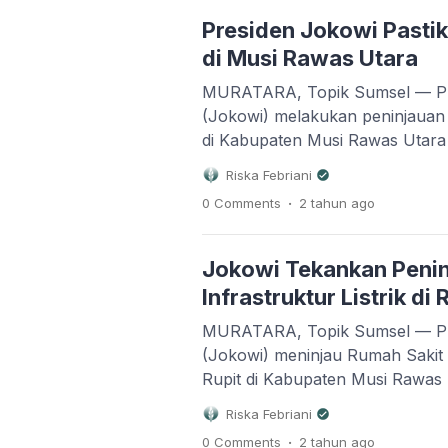
hoaks berulang kali, dengan op
Presiden Jokowi Pastik
yang disuarakan […]
di Musi Rawas Utara
MURATARA, Topik Sumsel — Pr
(Jokowi) melakukan peninjaua
di Kabupaten Musi Rawas Utara 
agenda kunjungannya ke Sumatr
Riska Febriani
(30/05/2024). Tujuan utama peni
.
0 Comments
2 tahun
ago
memastikan stabilitas harga bah
Dalam keterangan pers usai pen
menyampaikan bahwa situasi ha
Jokowi Tekankan Peni
Infrastruktur Listrik di
MURATARA, Topik Sumsel — Pr
(Jokowi) meninjau Rumah Sak
Rupit di Kabupaten Musi Rawas 
Kamis (30/05/2024). Dalam kunj
Riska Febriani
Jokowi mengecek kecukupan s
.
0 Comments
2 tahun
ago