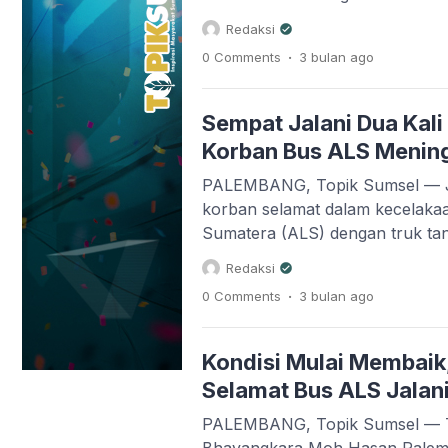
kecelakaan maut Bus Antar Lin
Redaksi
dengan truk tangki BBM di Jala
.
0 Comments
3 bulan
ago
Kabupaten Musi Rawas Utara. Se
lainnya hingga kini masih menj
DNA di Laboratorium […]
Sempat Jalani Dua Kali
Korban Bus ALS Mening
PALEMBANG, Topik Sumsel — Ju
korban selamat dalam kecelakaa
Sumatera (ALS) dengan truk ta
Musi Rawas Utara, akhirnya men
Redaksi
sembilan hari menjalani perawata
.
0 Comments
3 bulan
ago
Bhayangkara Moh Hasan Palem
menghembuskan napas terakhir
pagi setelah sebelumnya mengal
Kondisi Mulai Membaik
Selamat Bus ALS Jalani
PALEMBANG, Topik Sumsel — T