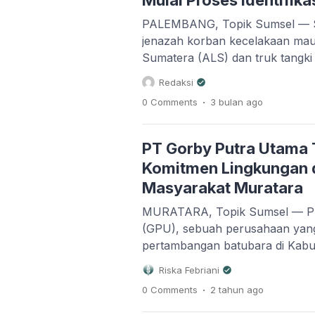
Mulai Proses Identifika
PALEMBANG, Topik Sumsel — S
jenazah korban kecelakaan maut
Sumatera (ALS) dan truk tangk
minyak (BBM) tiba di RS Bhay
Redaksi
Palembang, Kamis (7/5/2026) pa
.
0 Comments
3 bulan
ago
dievakuasi dari RS Aisyah Lubuk
proses identifikasi oleh tim Disas
(DVI) Polda Sumsel. Diketahui, 
PT Gorby Putra Utama
Komitmen Lingkungan 
Masyarakat Muratara
MURATARA, Topik Sumsel — P
(GPU), sebuah perusahaan yang 
pertambangan batubara di Kabu
kenyamanannya dalam berinvest
Riska Febriani
adanya serangan ujaran kebenci
.
0 Comments
2 tahun
ago
terkait isu lingkungan. Perusah
Kecamatan Rawas Ilir tersebut m