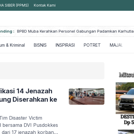
A SIBER (PPMS)
Kontak Kami
 Delapan
nding :
BPBD Muba Kerahkan Personel Gabungan Padamkan Karhutla
m & Kriminal
BISNIS
INSPIRASI
POTRET
MAJALAH
fikasi 14 Jenazah
ung Diserahkan ke
m Disaster Victim
sel bersama DVI Pusdokkes
14 dari 17 jenazah korban