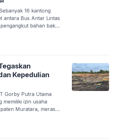
si
ebanyak 16 kantong
 antara Bus Antar Lintas
i pengangkut bahan bakar
angkara Moh Hasan
gi. Seluruh jenazah
linggau untuk menjalani
ter Victim Identification
[…]
 Tegaskan
dan Kepedulian
T Gorby Putra Utama
memiliki izin usaha
paten Muratara, merasa
asi terganggu oleh
an dan berita hoaks
aan yang beroperasi di
enjadi sasaran berita