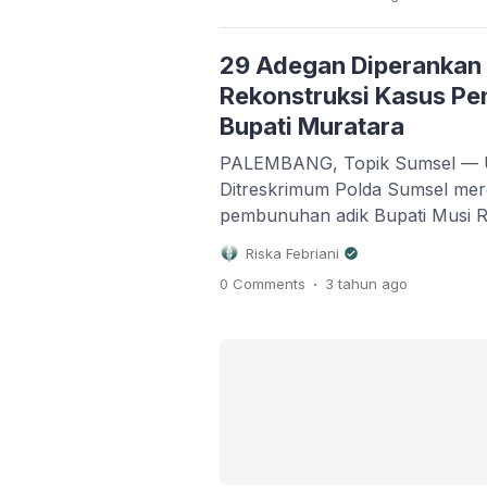
peralatan medis di rumah sakit.
yang dilakukan usai peninjauan
mengungkapkan kepuasannya te
29 Adegan Diperankan
dokter […]
Rekonstruksi Kasus P
Bupati Muratara
PALEMBANG, Topik Sumsel — Uni
Ditreskrimum Polda Sumsel mer
pembunuhan adik Bupati Musi R
di Desa Belani Kecamatan Rawas
Riska Febriani
pada 5 September 2023 lalu. 
.
0 Comments
3 tahun
ago
sehingga penyidik mengalihkan l
dihalaman Subdit III Jatanras 
Selasa (10/10/2023). Rekonstru