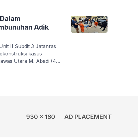
 Dalam keterangan pers
, Presiden Jokowi
rhadap ketersediaan
 Dalam
embunuhan Adik
t II Subdit 3 Jatanras
ekonstruksi kasus
awas Utara M. Abadi (43)
 Ilir Kabupaten Muratara
Jauhnya TKP pembunuhan
okasi rekonstruksi
Ditreskrimum Polda Sumsel
ksi sebanyak […]
930 x 180
AD PLACEMENT