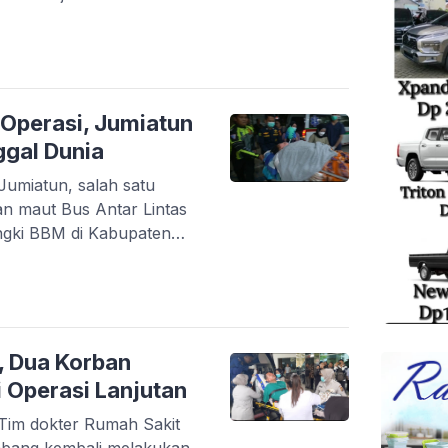
tas Sumatera (ALS)
n Lintas Sumatera,
mentara itu, tiga jenazah
alani proses pencocokan
 Operasi, Jumiatun
gal Dunia
miatun, salah satu
n maut Bus Antar Lintas
ngki BBM di Kabupaten
inggal dunia setelah
n intensif di RS
bang. Korban
 pada Jumat (15/5/2026)
ami luka bakar berat […]
, Dua Korban
 Operasi Lanjutan
im dokter Rumah Sakit