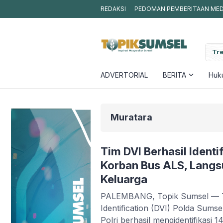
REDAKSI
PEDOMAN PEMBERITAAN MEDI
caman Karhutla, BPBD dan Damkar Muba Sepakat Perkuat Kolaborasi di
Tre
n
ADVERTORIAL
BERITA
Huku
Muratara
Tim DVI Berhasil Identi
Korban Bus ALS, Langs
Keluarga
PALEMBANG, Topik Sumsel — Ti
Identification (DVI) Polda Sum
Polri berhasil mengidentifikasi 