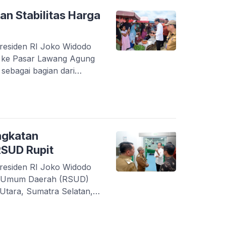
ini yang berbeda-beda,
an Stabilitas Harga
esiden RI Joko Widodo
n ke Pasar Lawang Agung
sebagai bagian dari
a Selatan, Kamis
njauan ini adalah untuk
an pokok di pasar lokal.
injauan, Presiden Jokowi
rga […]
ngkatan
 RSUD Rupit
esiden RI Joko Widodo
it Umum Daerah (RSUD)
Utara, Sumatra Selatan,
ungan tersebut, Presiden
umber daya manusia dan