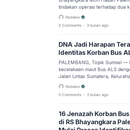
Bhayangkara Moh Hasan Palem
tindakan operasi terhadap dua 
maut Bus Antar Lintas Sumatera
Redaksi
BBM di Kabupaten Musi Rawas Ut
.
0 Comments
3 bulan
ago
Kedua korban, Ngadiono (44) d
menjalani operasi lanjutan beru
pengangkatan jaringan kulit mati
DNA Jadi Harapan Tera
Identitas Korban Bus A
PALEMBANG, Topik Sumsel — Pro
kecelakaan maut Bus ALS denga
Jalan Lintas Sumatera, Kelurah
Kecamatan Karang Jaya, Kabup
Redaksi
terus berlangsung hingga hari k
.
0 Comments
3 bulan
ago
Tim Disaster Victim Identificati
ini masih melakukan pengumpul
korban semasa hidup serta pem
16 Jenazah Korban Bus
di RS Bhayangkara Pal