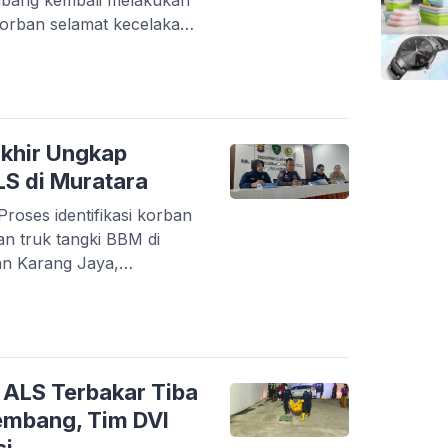
bang kembali melakukan
korban selamat kecelakaan
 (ALS) dengan truk tangki
ara, Senin (11/5/2026).
an Jumiatun (34),
pa debridement atau
 […]
khir Ungkap
LS di Muratara
ses identifikasi korban
n truk tangki BBM di
an Karang Jaya,
aten Muratara, masih
eempat, Sabtu (9/5/2026).
on (DVI) Polda Sumsel saat
an data antemortem
eriksaan postmortem […]
 ALS Terbakar Tiba
embang, Tim DVI