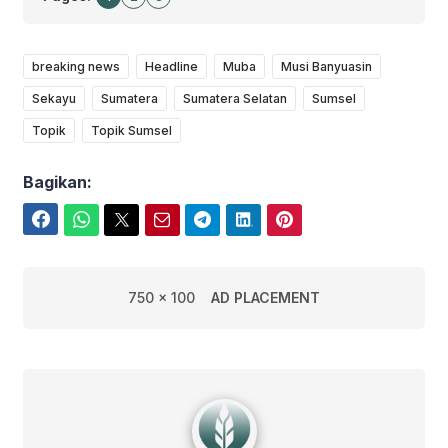
breaking news
Headline
Muba
Musi Banyuasin
Sekayu
Sumatera
Sumatera Selatan
Sumsel
Topik
Topik Sumsel
Bagikan:
Facebook
WhatsApp
Twitter
Email
Telegram
LinkedIn
Pinterest
750 x 100
AD PLACEMENT
Edwin Febriyanto