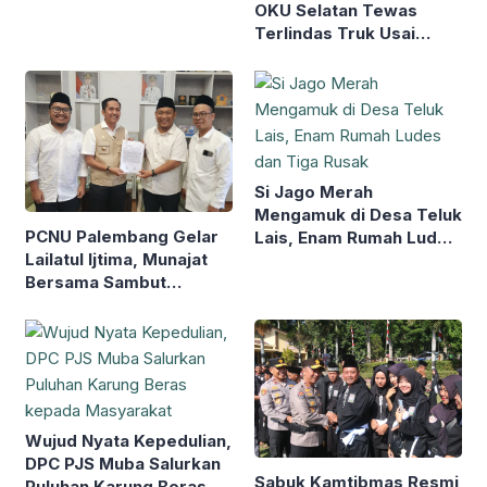
OKU Selatan Tewas
Terlindas Truk Usai
Terjatuh Hindari Lubang
Jalan
Si Jago Merah
Mengamuk di Desa Teluk
PCNU Palembang Gelar
Lais, Enam Rumah Ludes
Lailatul Ijtima, Munajat
dan Tiga Rusak
Bersama Sambut
Muktamar NU ke-35
Wujud Nyata Kepedulian,
DPC PJS Muba Salurkan
Sabuk Kamtibmas Resmi
Puluhan Karung Beras