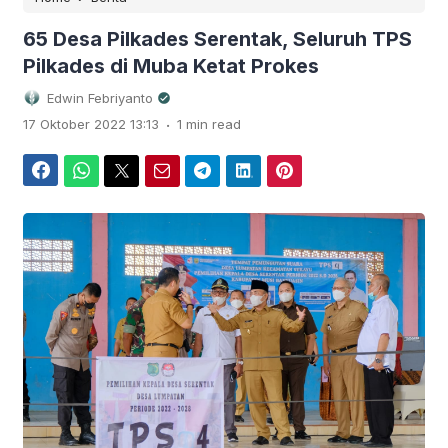
65 Desa Pilkades Serentak, Seluruh TPS
Pilkades di Muba Ketat Prokes
Edwin Febriyanto
.
17 Oktober 2022 13:13
1 min read
Facebook
WhatsApp
Twitter
Email
Telegram
LinkedIn
Pinterest