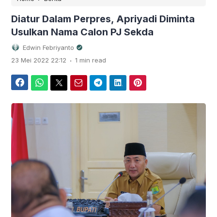
Diatur Dalam Perpres, Apriyadi Diminta
Usulkan Nama Calon PJ Sekda
Edwin Febriyanto
.
23 Mei 2022 22:12
1 min read
Facebook
WhatsApp
Twitter
Email
Telegram
LinkedIn
Pinterest