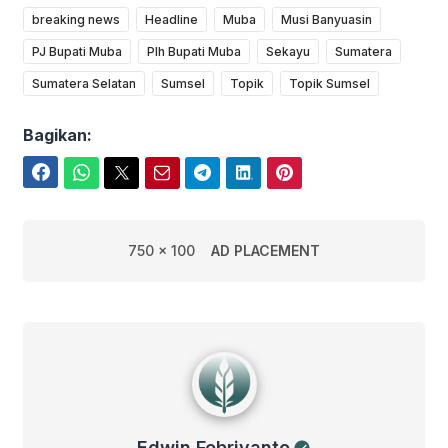
breaking news
Headline
Muba
Musi Banyuasin
PJ Bupati Muba
Plh Bupati Muba
Sekayu
Sumatera
Sumatera Selatan
Sumsel
Topik
Topik Sumsel
Bagikan:
Facebook
WhatsApp
Twitter
Email
Telegram
LinkedIn
Pinterest
750 x 100
AD PLACEMENT
Edwin Febriyanto
Edwin Febriyanto