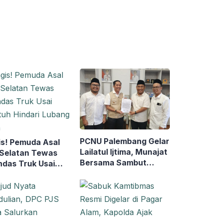
PCNU Palembang Gelar
is! Pemuda Asal
Lailatul Ijtima, Munajat
Selatan Tewas
Bersama Sambut
ndas Truk Usai
Muktamar NU ke-35
tuh Hindari
ng Jalan