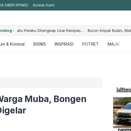
A SIBER (PPMS)
Kontak Kami
ampas
nding :
Buron Empat Bulan, Mahasiswa Terduga Pelaku Kekerasan Se
Sumsel
m & Kriminal
BISNIS
INSPIRASI
POTRET
MAJALAH
 Warga Muba, Bongen
igelar