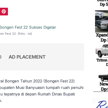
Pinterest
n Fest 22. (Foto : ist)
0
AD PLACEMENT
val Bongen Tahun 2022 (Bongen Fest 22)
bupaten Musi Banyuasin tumpah ruah penuhi
u tepatnya di depan Rumah Dinas Bupati
.