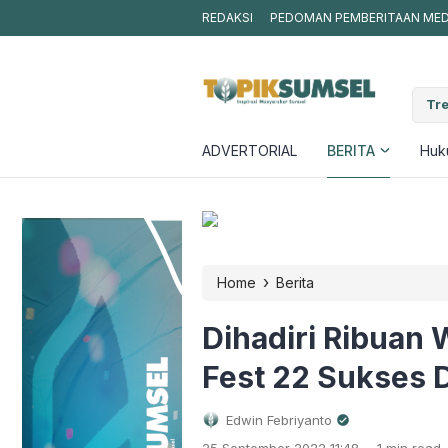
REDAKSI
PEDOMAN PEMBERITAAN MEDI
lung Emas di Sekayu Berakhir Dramatis, Satu Pelaku Ditangkap Usai R
Tre
jar
ADVERTORIAL
BERITA
Huku
›
Home
Berita
Dihadiri Ribuan
Fest 22 Sukses D
Edwin Febriyanto
.