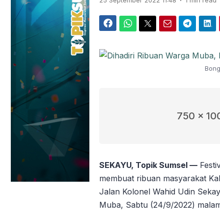
25 September 2022 11:48
1 min read
Facebook
WhatsApp
Twitter
Email
Telegram
LinkedIn
Bonge
750 x 10
SEKAYU, Topik Sumsel —
Festi
membuat ribuan masyarakat Ka
Jalan Kolonel Wahid Udin Sekay
Muba, Sabtu (24/9/2022) malam