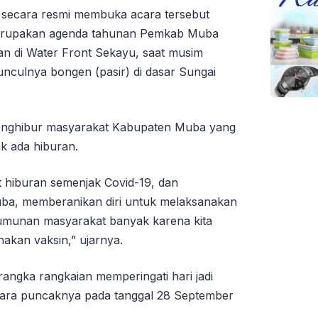
 secara resmi membuka acara tersebut
merupakan agenda tahunan Pemkab Muba
n di Water Front Sekayu, saat musim
unculnya bongen (pasir) di dasar Sungai
 menghibur masyarakat Kabupaten Muba yang
ak ada hiburan.
t hiburan semenjak Covid-19, dan
uba, memberanikan diri untuk melaksanakan
umunan masyarakat banyak karena kita
akan vaksin,” ujarnya.
 rangka rangkaian memperingati hari jadi
ara puncaknya pada tanggal 28 September