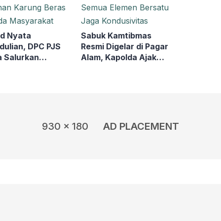
d Nyata
Sabuk Kamtibmas
dulian, DPC PJS
Resmi Digelar di Pagar
 Salurkan
Alam, Kapolda Ajak
han Karung Beras
Semua Elemen
da Masyarakat
Bersatu Jaga
Kondusivitas
930 x 180
AD PLACEMENT