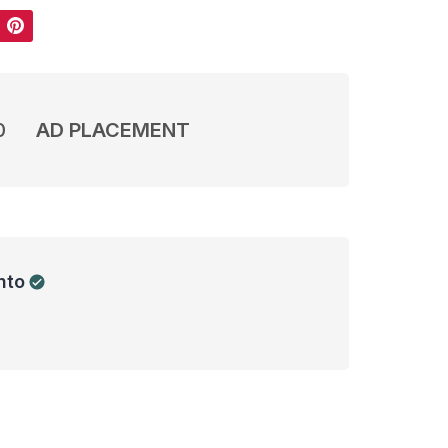
Pinterest
0
AD PLACEMENT
nto