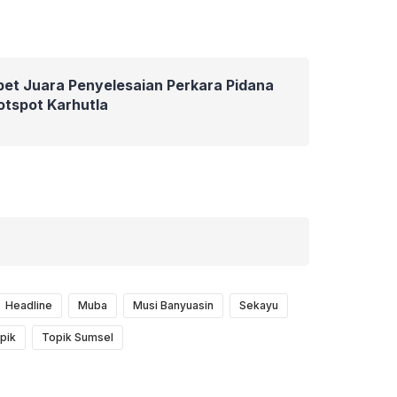
bet Juara Penyelesaian Perkara Pidana
Hotspot Karhutla
Headline
Muba
Musi Banyuasin
Sekayu
pik
Topik Sumsel