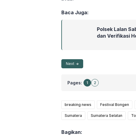
Baca Juga:
Polsek Lalan Sa
dan Verifikasi 
Next
Pages:
1
2
breaking news
Festival Bongen
Sumatera
Sumatera Selatan
To
Bagikan: