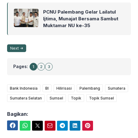
PCNU Palembang Gelar Lailatul
Ijtima, Munajat Bersama Sambut
Muktamar NU ke-35
Next
Pages:
1
2
3
Bank Indonesia
BI
Hilirisasi
Palembang
Sumatera
Sumatera Selatan
Sumsel
Topik
Topik Sumsel
Bagikan:
Facebook
WhatsApp
Twitter
Email
Telegram
LinkedIn
Pinterest