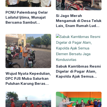
PCNU Palembang Gelar
Si Jago Merah
Lailatul Ijtima, Munajat
Mengamuk di Desa Teluk
Bersama Sambut
Lais, Enam Rumah Ludes
Muktamar NU ke-35
dan Tiga Rusak
Sabuk Kamtibmas Resmi
Digelar di Pagar Alam,
Wujud Nyata Kepedulian,
Kapolda Ajak Semua
DPC PJS Muba Salurkan
Elemen Bersatu Jaga
Puluhan Karung Beras
Kondusivitas
kepada Masyarakat