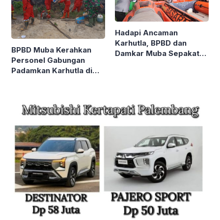
Hadapi Ancaman
Karhutla, BPBD dan
BPBD Muba Kerahkan
Damkar Muba Sepakat
Personel Gabungan
Perkuat Kolaborasi di
Padamkan Karhutla di
Delapan Kecamatan
Sungai Medak