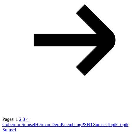
Pages:
1
2
3
4
Gubernur Sumsel
Herman Deru
Palembang
PSHT
Sumsel
Topik
Topik
Sumsel