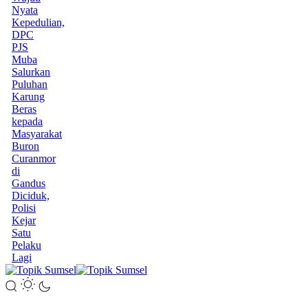
Nyata
Kepedulian,
DPC
PJS
Muba
Salurkan
Puluhan
Karung
Beras
kepada
Masyarakat
Buron
Curanmor
di
Gandus
Diciduk,
Polisi
Kejar
Satu
Pelaku
Lagi