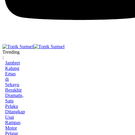
Trending
:
Jambret
Kalung
Emas
di
Sekayu
Berakhir
Dramatis,
Satu
Pelaku
Ditangkap
Usai
Rampas
Motor
Pelajar