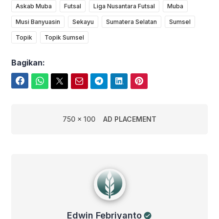
Askab Muba
Futsal
Liga Nusantara Futsal
Muba
Musi Banyuasin
Sekayu
Sumatera Selatan
Sumsel
Topik
Topik Sumsel
Bagikan:
Facebook
WhatsApp
Twitter
Email
Telegram
LinkedIn
Pinterest
750 x 100
AD PLACEMENT
Edwin Febriyanto
Edwin Febriyanto