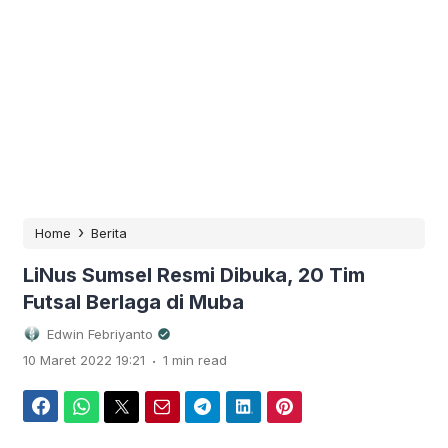
›
Home
Berita
LiNus Sumsel Resmi Dibuka, 20 Tim
Futsal Berlaga di Muba
Edwin Febriyanto
.
10 Maret 2022 19:21
1 min read
Facebook
WhatsApp
Twitter
Email
Telegram
LinkedIn
Pinterest