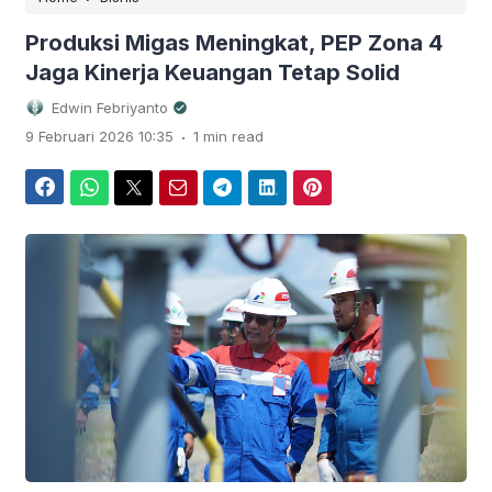
Produksi Migas Meningkat, PEP Zona 4
Jaga Kinerja Keuangan Tetap Solid
Edwin Febriyanto
.
9 Februari 2026 10:35
1 min read
Facebook
WhatsApp
Twitter
Email
Telegram
LinkedIn
Pinterest