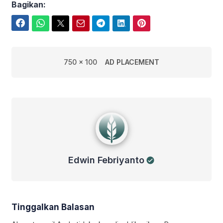
Bagikan:
Facebook
WhatsApp
Twitter
Email
Telegram
LinkedIn
Pinterest
750 x 100
AD PLACEMENT
Edwin Febriyanto
Edwin Febriyanto
Tinggalkan Balasan