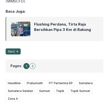
(MMSCFD).
Baca Juga:
Flushing Perdana, Tirta Raja
Bersihkan Pipa 3 Km di Bakung
Next
Pages:
1
2
Headline
Prabumulih
PT Pertamina EP
Sumatera
Sumatera Selatan
Sumsel
Topik
Topik Sumsel
Zona 4