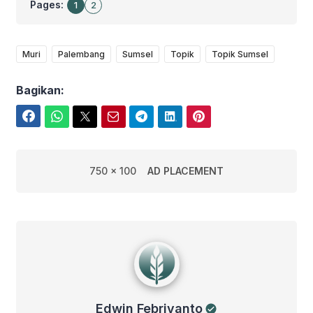
Pages:
1
2
Muri
Palembang
Sumsel
Topik
Topik Sumsel
Bagikan:
Facebook
WhatsApp
Twitter
Email
Telegram
LinkedIn
Pinterest
750 x 100
AD PLACEMENT
Edwin Febriyanto
Edwin Febriyanto