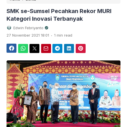
SMK se-Sumsel Pecahkan Rekor MURI
Kategori Inovasi Terbanyak
Edwin Febriyanto
.
27 November 2021 18:01
1 min read
Facebook
WhatsApp
Twitter
Email
Telegram
LinkedIn
Pinterest