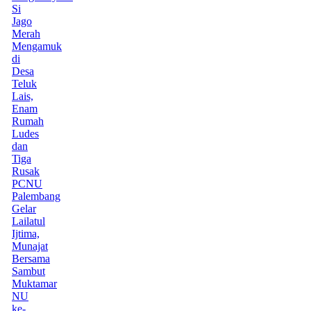
Si
Jago
Merah
Mengamuk
di
Desa
Teluk
Lais,
Enam
Rumah
Ludes
dan
Tiga
Rusak
PCNU
Palembang
Gelar
Lailatul
Ijtima,
Munajat
Bersama
Sambut
Muktamar
NU
ke-