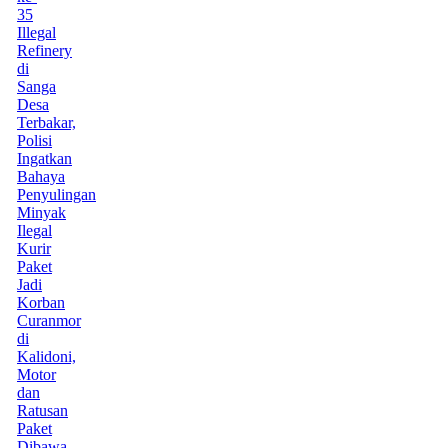
35
Illegal
Refinery
di
Sanga
Desa
Terbakar,
Polisi
Ingatkan
Bahaya
Penyulingan
Minyak
Ilegal
Kurir
Paket
Jadi
Korban
Curanmor
di
Kalidoni,
Motor
dan
Ratusan
Paket
Dibawa