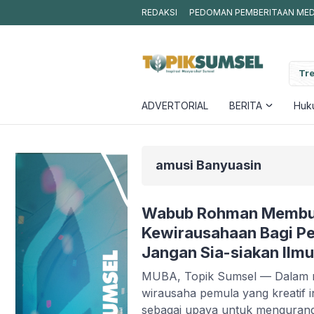
REDAKSI
PEDOMAN PEMBERITAAN MEDI
Jambret Kalung Emas di Sekayu Berakhir Dramatis, Satu Pelaku 
Tre
Motor Pelajar
ADVERTORIAL
BERITA
Huku
amusi Banyuasin
Wabub Rohman Membuk
Kewirausahaan Bagi P
Jangan Sia-siakan Ilmu
MUBA, Topik Sumsel — Dalam 
wirausaha pemula yang kreatif i
sebagai upaya untuk mengurang