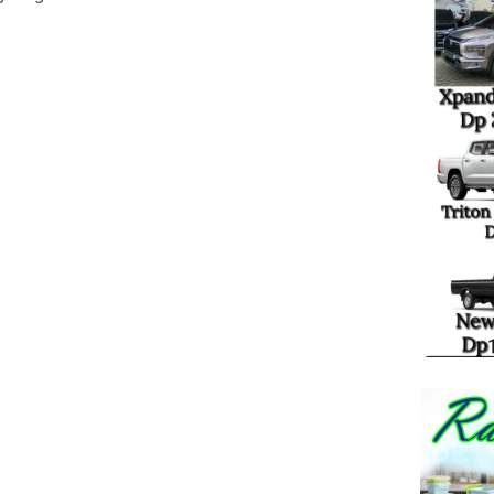
yuasin melalui Dinas
enggarakan kegiatan
usaha Pemula) Bagi Pelaku
 ini dibuka secara
Toha melalui Wakil […]