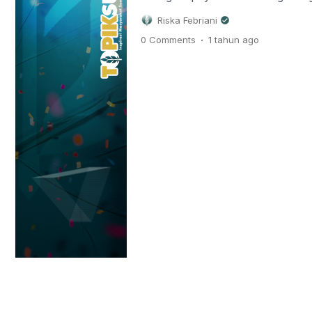
Pemerintah Kabupaten Musi Ban
Riska Febriani
Koperasi dan UKM Muba menyel
.
0 Comments
1 tahun
ago
Pelatihan Kewirausahaan (Wira
UMKM di Kabupaten Muba. Acara
langsung oleh Bupati Muba H M 