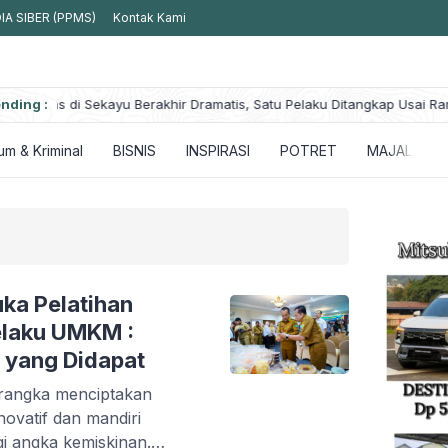
A SIBER (PPMS)
Kontak Kami
Ditangkap Usai Rampas
nding :
Buron Empat Bulan, Mahasiswa Terduga Pela
Sumsel
m & Kriminal
BISNIS
INSPIRASI
POTRET
MAJALAH
a Pelatihan
elaku UMKM :
 yang Didapat
rangka menciptakan
novatif dan mandiri
i angka kemiskinan.