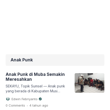
Anak Punk
Anak Punk di Muba Semakin
Meresahkan
SEKAYU, Topik Sumsel — Anak punk
yang berada di Kabupaten Musi
Banyuasin (Muba) akhir-akhir ini dinilai
Edwin Febriyanto
sangat meresahkan. Hal ini terlihat saat
.
0 Comments
4 tahun
ago
belasan anak punk diamankan oleh Sat