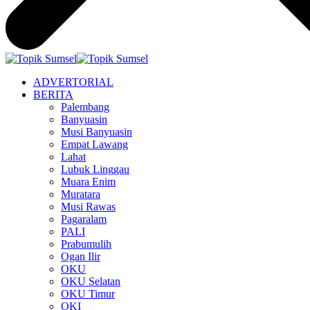
ADVERTORIAL
BERITA
Palembang
Banyuasin
Musi Banyuasin
Empat Lawang
Lahat
Lubuk Linggau
Muara Enim
Muratara
Musi Rawas
Pagaralam
PALI
Prabumulih
Ogan Ilir
OKU
OKU Selatan
OKU Timur
OKI