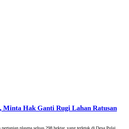
 Minta Hak Ganti Rugi Lahan Ratusan
rtanian plasma seluas 298 hektar, yang terletak di Desa Pulai