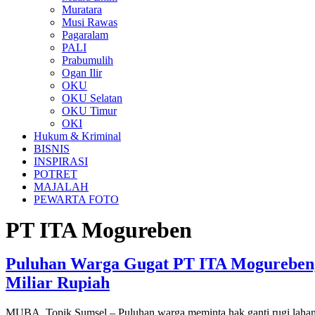
Muratara
Musi Rawas
Pagaralam
PALI
Prabumulih
Ogan Ilir
OKU
OKU Selatan
OKU Timur
OKI
Hukum & Kriminal
BISNIS
INSPIRASI
POTRET
MAJALAH
PEWARTA FOTO
PT ITA Mogureben
Puluhan Warga Gugat PT ITA Mogureben,
Miliar Rupiah
MUBA, Topik Sumsel – Puluhan warga meminta hak ganti rugi lahan pe