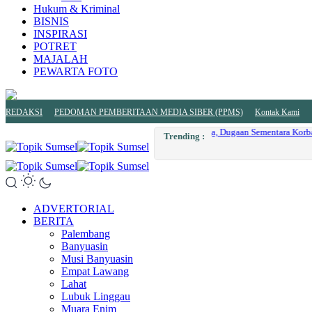
Hukum & Kriminal
BISNIS
INSPIRASI
POTRET
MAJALAH
PEWARTA FOTO
REDAKSI
PEDOMAN PEMBERITAAN MEDIA SIBER (PPMS)
Kontak Kami
Si Jago Merah Mengamuk
Trending :
ADVERTORIAL
BERITA
Palembang
Banyuasin
Musi Banyuasin
Empat Lawang
Lahat
Lubuk Linggau
Muara Enim