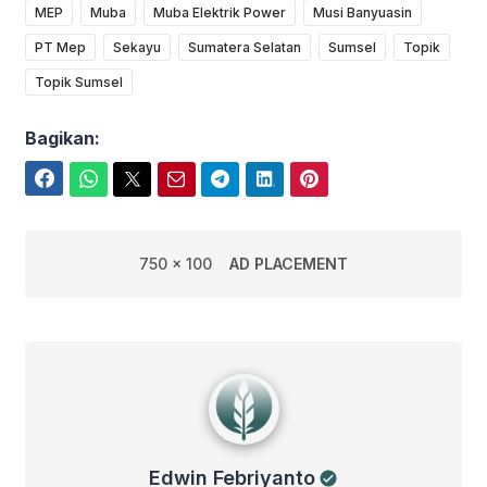
MEP
Muba
Muba Elektrik Power
Musi Banyuasin
PT Mep
Sekayu
Sumatera Selatan
Sumsel
Topik
Topik Sumsel
Bagikan:
Facebook
WhatsApp
Twitter
Email
Telegram
LinkedIn
Pinterest
750 x 100
AD PLACEMENT
Edwin Febriyanto
Edwin Febriyanto