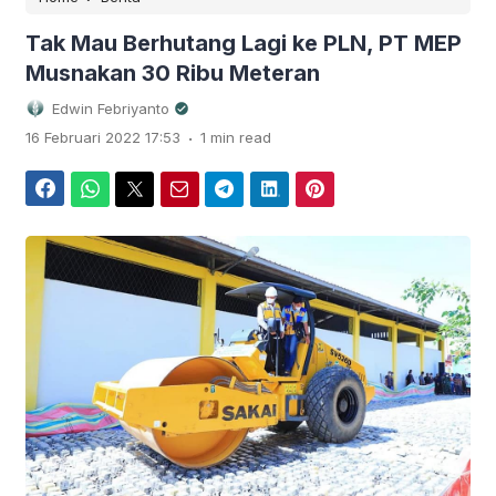
Tak Mau Berhutang Lagi ke PLN, PT MEP
Musnakan 30 Ribu Meteran
Edwin Febriyanto
.
16 Februari 2022 17:53
1 min read
Facebook
WhatsApp
Twitter
Email
Telegram
LinkedIn
Pinterest