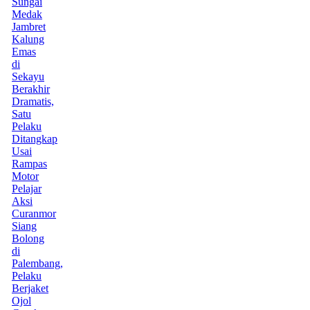
Sungai
Medak
Jambret
Kalung
Emas
di
Sekayu
Berakhir
Dramatis,
Satu
Pelaku
Ditangkap
Usai
Rampas
Motor
Pelajar
Aksi
Curanmor
Siang
Bolong
di
Palembang,
Pelaku
Berjaket
Ojol