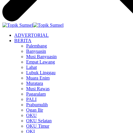
ADVERTORIAL
BERITA
Palembang
Banyuasin
Musi Banyuasin
Empat Lawang
Lahat
Lubuk Linggau
Muara Enim
Muratara
Musi Rawas
Pagaralam
PALI
Prabumulih
Ogan Ilir
OKU
OKU Selatan
OKU Timur
OKI