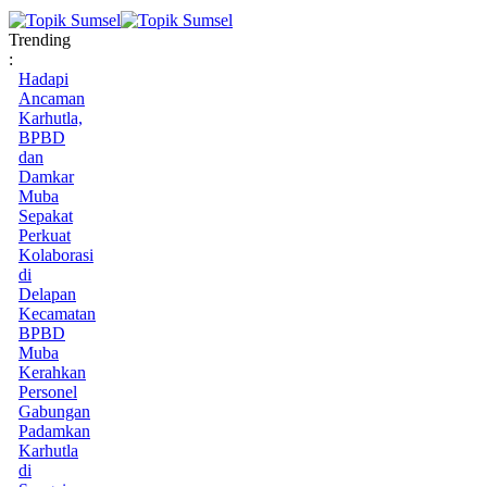
Trending
:
Hadapi
Ancaman
Karhutla,
BPBD
dan
Damkar
Muba
Sepakat
Perkuat
Kolaborasi
di
Delapan
Kecamatan
BPBD
Muba
Kerahkan
Personel
Gabungan
Padamkan
Karhutla
di