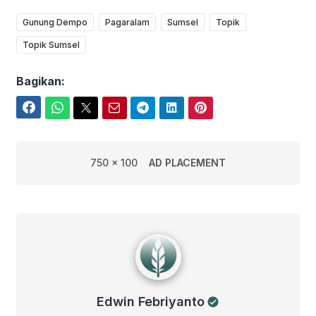
Gunung Dempo
Pagaralam
Sumsel
Topik
Topik Sumsel
Bagikan:
Facebook
WhatsApp
Twitter
Email
Telegram
LinkedIn
Pinterest
750 x 100
AD PLACEMENT
Edwin Febriyanto
Edwin Febriyanto