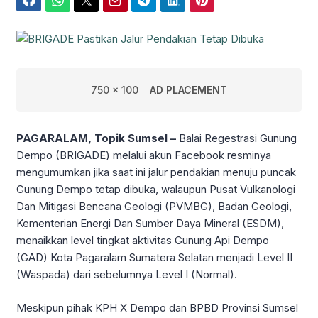
Facebook
WhatsApp
Twitter
Email
Telegram
LinkedIn
Pinterest
750 x 100
AD PLACEMENT
PAGARALAM, Topik Sumsel –
Balai Regestrasi Gunung
Dempo (BRIGADE) melalui akun Facebook resminya
mengumumkan jika saat ini jalur pendakian menuju puncak
Gunung Dempo tetap dibuka, walaupun Pusat Vulkanologi
Dan Mitigasi Bencana Geologi (PVMBG), Badan Geologi,
Kementerian Energi Dan Sumber Daya Mineral (ESDM),
menaikkan level tingkat aktivitas Gunung Api Dempo
(GAD) Kota Pagaralam Sumatera Selatan menjadi Level II
(Waspada) dari sebelumnya Level I (Normal).
Meskipun pihak KPH X Dempo dan BPBD Provinsi Sumsel