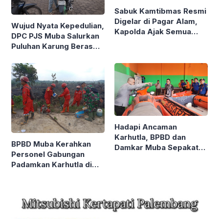
Sabuk Kamtibmas Resmi
Digelar di Pagar Alam,
Wujud Nyata Kepedulian,
Kapolda Ajak Semua
DPC PJS Muba Salurkan
Elemen Bersatu Jaga
Puluhan Karung Beras
Kondusivitas
kepada Masyarakat
Hadapi Ancaman
Karhutla, BPBD dan
BPBD Muba Kerahkan
Damkar Muba Sepakat
Personel Gabungan
Perkuat Kolaborasi di
Padamkan Karhutla di
Delapan Kecamatan
Sungai Medak