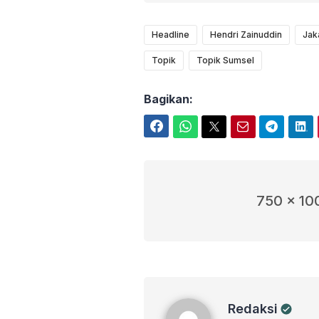
Headline
Hendri Zainuddin
Jak
Topik
Topik Sumsel
Bagikan:
Facebook
WhatsApp
Twitter
Email
Telegram
LinkedIn
750 x 10
Redaksi
Redaksi