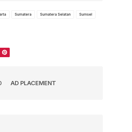
arta
Sumatera
Sumatera Selatan
Sumsel
Pinterest
0
AD PLACEMENT