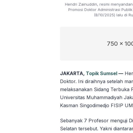
Hendri Zainuddin, resmi menyandan
Promosi Doktor Administrasi Publi
(8/10/2025) lalu di 
750 x 10
JAKARTA,
Topik Sumsel
—
Hen
Doktor. Ini diraihnya setelah m
melaksanakan Sidang Terbuka Pr
Universitas Muhammadiyah Jakar
Kasman Singodimedjo FISIP UM
Sebanyak 7 Profesor menguji 
Selatan tersebut. Yakni diantar