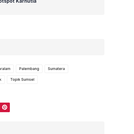
Hotspot Karhutla
ralam
Palembang
Sumatera
k
Topik Sumsel
Pinterest