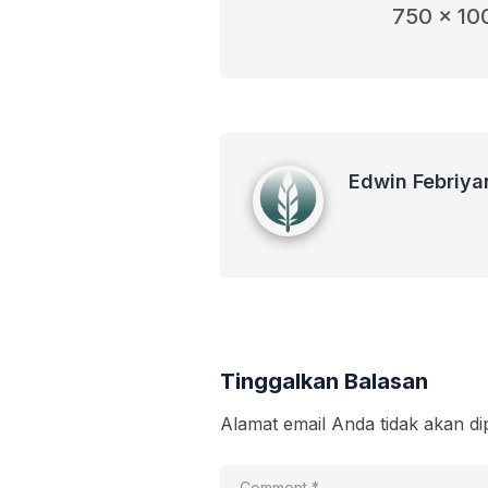
750 x 10
Edwin Febriyanto
Edwin Febriya
Tinggalkan Balasan
Alamat email Anda tidak akan di