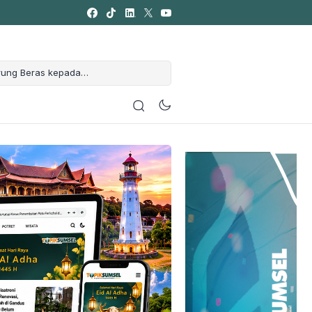
rung Beras kepada
agi
ebohkan Warga, Dugaan
PEWARTA FOTO
des dan Tiga Rusak
but Muktamar NU ke-35