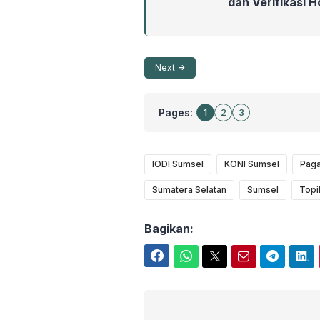
dan Verifikasi 
Next
Pages:
1
2
3
IODI Sumsel
KONI Sumsel
Paga
Sumatera Selatan
Sumsel
Topi
Bagikan:
Facebook
WhatsApp
Twitter
Email
Telegram
LinkedIn