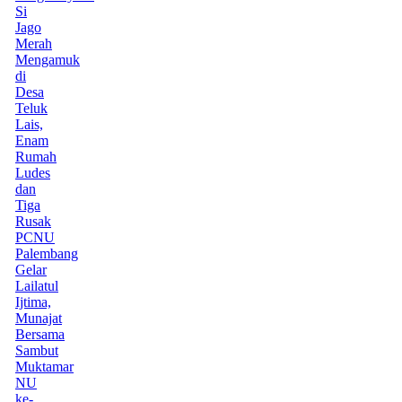
Si
Jago
Merah
Mengamuk
di
Desa
Teluk
Lais,
Enam
Rumah
Ludes
dan
Tiga
Rusak
PCNU
Palembang
Gelar
Lailatul
Ijtima,
Munajat
Bersama
Sambut
Muktamar
NU
ke-