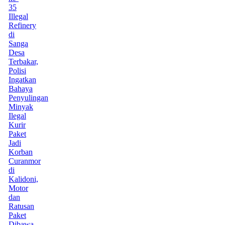
35
Illegal
Refinery
di
Sanga
Desa
Terbakar,
Polisi
Ingatkan
Bahaya
Penyulingan
Minyak
Ilegal
Kurir
Paket
Jadi
Korban
Curanmor
di
Kalidoni,
Motor
dan
Ratusan
Paket
Dibawa