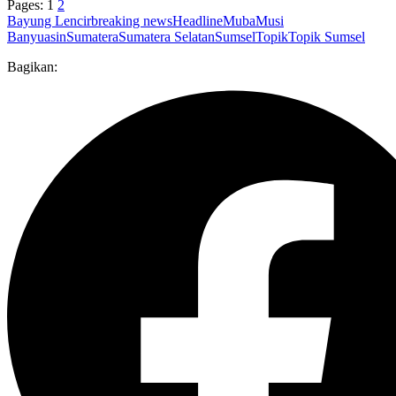
Pages:
1
2
Bayung Lencir
breaking news
Headline
Muba
Musi
Banyuasin
Sumatera
Sumatera Selatan
Sumsel
Topik
Topik Sumsel
Bagikan: