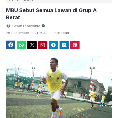
MBU Sebut Semua Lawan di Grup A
Berat
Edwin Febriyanto
.
26 September 2021 16:33
1 min read
Facebook
WhatsApp
Twitter
Email
Telegram
LinkedIn
Pinterest