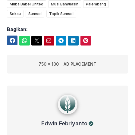
Muba Babel United
Musi Banyuasin
Palembang
Sekau
Sumsel
Topik Sumsel
Bagikan:
Facebook
WhatsApp
Twitter
Email
Telegram
LinkedIn
Pinterest
750 x 100
AD PLACEMENT
Edwin Febriyanto
Edwin Febriyanto