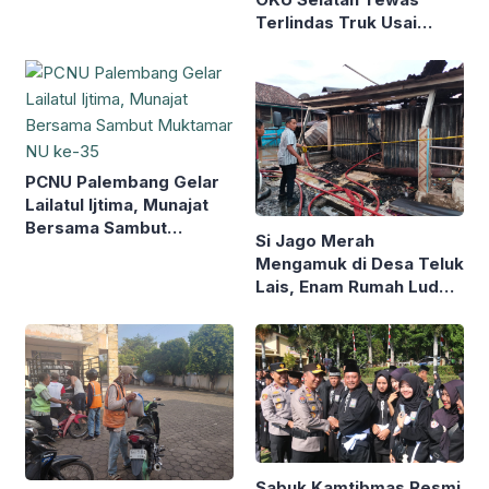
Terlindas Truk Usai
Terjatuh Hindari Lubang
Jalan
PCNU Palembang Gelar
Lailatul Ijtima, Munajat
Bersama Sambut
Si Jago Merah
Muktamar NU ke-35
Mengamuk di Desa Teluk
Lais, Enam Rumah Ludes
dan Tiga Rusak
Sabuk Kamtibmas Resmi