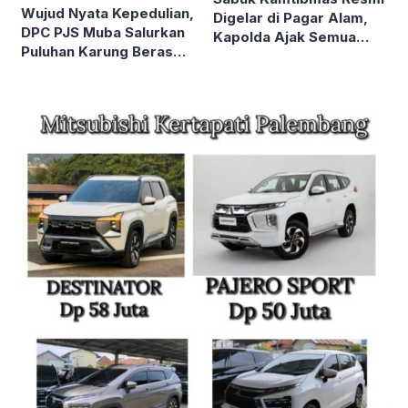
Wujud Nyata Kepedulian,
Digelar di Pagar Alam,
DPC PJS Muba Salurkan
Kapolda Ajak Semua
Puluhan Karung Beras
Elemen Bersatu Jaga
kepada Masyarakat
Kondusivitas