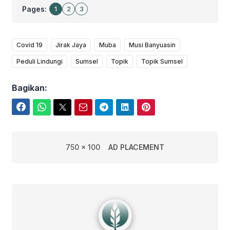
Pages:
1
2
3
Covid 19
Jirak Jaya
Muba
Musi Banyuasin
Peduli Lindungi
Sumsel
Topik
Topik Sumsel
Bagikan:
Facebook
WhatsApp
Twitter
Email
Telegram
LinkedIn
Pinterest
750 x 100
AD PLACEMENT
Edwin Febriyanto