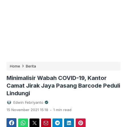
›
Home
Berita
Minimalisir Wabah COVID-19, Kantor
Camat Jirak Jaya Pasang Barcode Peduli
Lindungi
Edwin Febriyanto
.
15 November 2021 15:18
1 min read
Facebook
WhatsApp
Twitter
Email
Telegram
LinkedIn
Pinterest