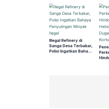
Akhi
Pold
Illegal Refinery di
Sanga Desa Terbakar,
Pene
Polisi Ingatkan Bahaya
Perk
Penyulingan Minyak
Hindo
Ilegal
Hebo
Duga
Korb