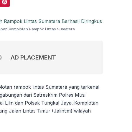
Pinterest
pan Komplotan Rampok Lintas Sumatera.
0
AD PLACEMENT
otan rampok lintas Sumatera yang terkenal
m gabungan dari Satreskrim Polres Musi
i Lilin dan Polsek Tungkal Jaya. Komplotan
ang Jalan Lintas Timur (Jalintim) wilayah