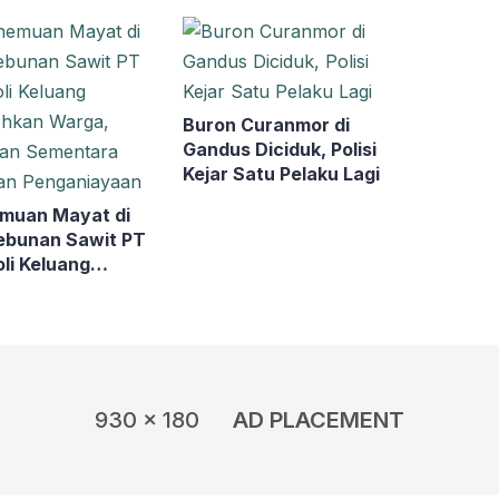
rnya Dibekuk
Ratusan Paket Dibawa
a Sumsel
Kabur
Buron Curanmor di
Gandus Diciduk, Polisi
Kejar Satu Pelaku Lagi
muan Mayat di
ebunan Sawit PT
li Keluang
hkan Warga,
an Sementara
an Penganiayaan
930 x 180
AD PLACEMENT