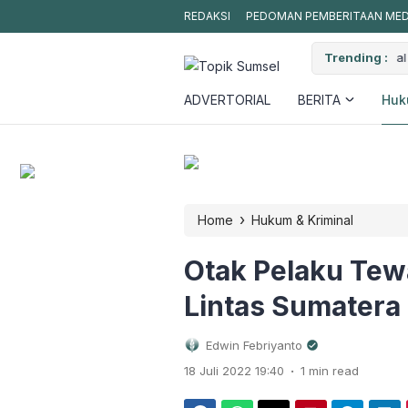
REDAKSI
PEDOMAN PEMBERITAAN MEDI
erduga Pelaku Kekerasan Seksual Anak Ditangkap Polda Sumsel
Trending :
W
ADVERTORIAL
BERITA
Huk
›
Home
Hukum & Kriminal
Otak Pelaku Te
Lintas Sumatera 
Edwin Febriyanto
.
18 Juli 2022 19:40
1 min read