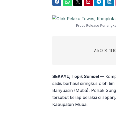
Facebook
WhatsApp
Twitter
Email
Telegram
LinkedIn
Press Release Penangka
750 x 10
SEKAYU, Topik Sumsel —
Kompl
sadis berhasil diringkus oleh ti
Banyuasin (Muba), Polsek Sunga
tersebut kerap beraksi di sepanj
Kabupaten Muba.