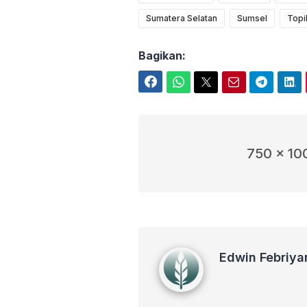
Sumatera Selatan
Sumsel
Topi
Bagikan:
Facebook
WhatsApp
Twitter
Email
Telegram
LinkedIn
750 x 10
Edwin Febriyanto
Edwin Febriya