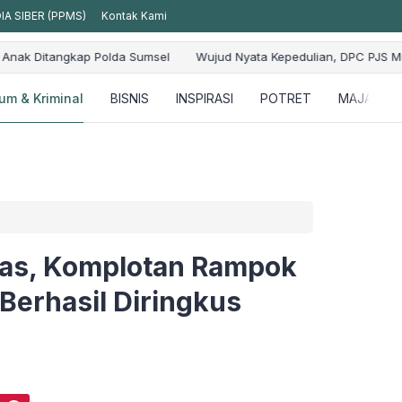
A SIBER (PPMS)
Kontak Kami
ujud Nyata Kepedulian, DPC PJS Muba Salurkan Puluhan Karung Beras
um & Kriminal
BISNIS
INSPIRASI
POTRET
MAJALAH
was, Komplotan Rampok
Berhasil Diringkus