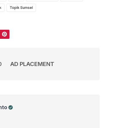
k
Topik Sumsel
Pinterest
0
AD PLACEMENT
nto