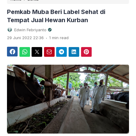
Pemkab Muba Beri Label Sehat di
Tempat Jual Hewan Kurban
Edwin Febriyanto
.
29 Juni 2022 22:36
1 min read
Facebook
WhatsApp
Twitter
Email
Telegram
LinkedIn
Pinterest