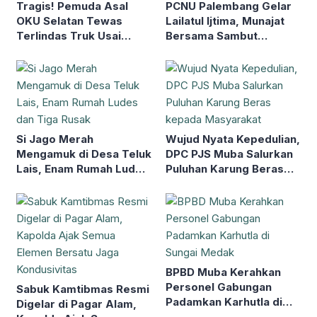
Tragis! Pemuda Asal
PCNU Palembang Gelar
OKU Selatan Tewas
Lailatul Ijtima, Munajat
Terlindas Truk Usai
Bersama Sambut
Terjatuh Hindari Lubang
Muktamar NU ke-35
Jalan
Si Jago Merah
Wujud Nyata Kepedulian,
Mengamuk di Desa Teluk
DPC PJS Muba Salurkan
Lais, Enam Rumah Ludes
Puluhan Karung Beras
dan Tiga Rusak
kepada Masyarakat
BPBD Muba Kerahkan
Personel Gabungan
Sabuk Kamtibmas Resmi
Padamkan Karhutla di
Digelar di Pagar Alam,
Sungai Medak