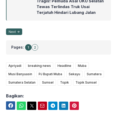
Tragis! Pemuda Asal OKU Selatan
Tewas Terlindas Truk Usai
Terjatuh Hindari Lubang Jalan
Next
Pages:
1
2
Apriyadi
breaking news
Headline
Muba
Musi Banyuasin
PJ Bupati Muba
Sekayu
Sumatera
Sumatera Selatan
Sumsel
Topik
Topik Sumsel
Bagikan:
Facebook
WhatsApp
Twitter
Email
Telegram
LinkedIn
Pinterest