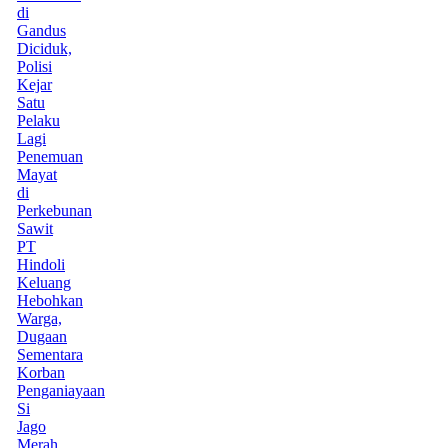
di
Gandus
Diciduk,
Polisi
Kejar
Satu
Pelaku
Lagi
Penemuan
Mayat
di
Perkebunan
Sawit
PT
Hindoli
Keluang
Hebohkan
Warga,
Dugaan
Sementara
Korban
Penganiayaan
Si
Jago
Merah