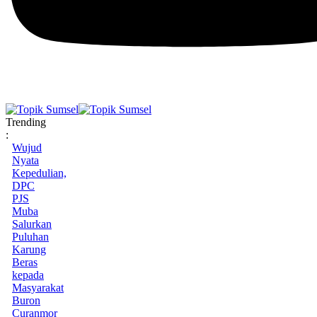
Trending
:
Wujud
Nyata
Kepedulian,
DPC
PJS
Muba
Salurkan
Puluhan
Karung
Beras
kepada
Masyarakat
Buron
Curanmor