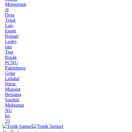
Mengamuk
di
Desa
Teluk
Lais,
Enam
Rumah
Ludes
dan
Tiga
Rusak
PCNU
Palembang
Gelar
Lailatul
Ijtima,
Munajat
Bersama
Sambut
Muktamar
NU
ke-
35