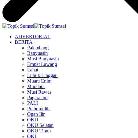
ADVERTORIAL
BERITA
Palembang
Banyuasin
Musi Banyuasin
Empat Lawang
Lahat
Lubuk Linggau
Muara Enim
Muratara
Musi Rawas
Pagaralam
PALI
Prabumulih
Ogan Ilir
OKU
OKU Selatan
OKU Timur
OKI