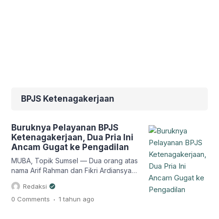
BPJS Ketenagakerjaan
Buruknya Pelayanan BPJS
Ketenagakerjaan, Dua Pria Ini
Ancam Gugat ke Pengadilan
MUBA, Topik Sumsel — Dua orang atas
nama Arif Rahman dan Fikri Ardiansyah
yang merupakan peserta BPJS
Redaksi
Ketenagakerjaan Pangkalan Balai hari
.
0 Comments
1 tahun
ago
ini (26/5/25), menyatakan kekecewaan
mendalam, terhadap buruknya