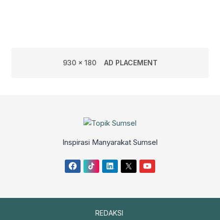
pelayanan BPJS ketenagakerjaan
Pangkalan Balai terkait klaim Jaminan
Hari Tua (JHT). Karena merasa kecewa
keduanya, mengancam akan membawa
permasalahan ini ke ranah hukum
dengan mengajukan gugatan ke […]
930 x 180
AD PLACEMENT
Inspirasi Manyarakat Sumsel
REDAKSI