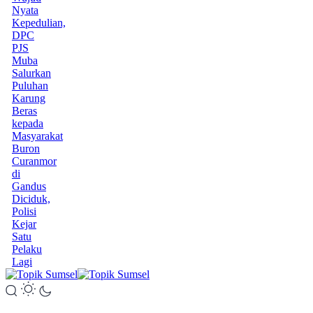
Nyata
Kepedulian,
DPC
PJS
Muba
Salurkan
Puluhan
Karung
Beras
kepada
Masyarakat
Buron
Curanmor
di
Gandus
Diciduk,
Polisi
Kejar
Satu
Pelaku
Lagi