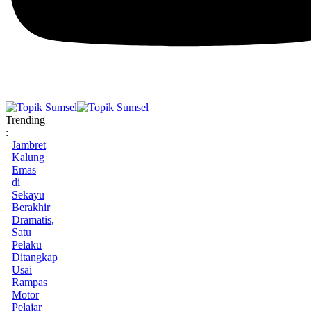
Trending
:
Jambret
Kalung
Emas
di
Sekayu
Berakhir
Dramatis,
Satu
Pelaku
Ditangkap
Usai
Rampas
Motor
Pelajar