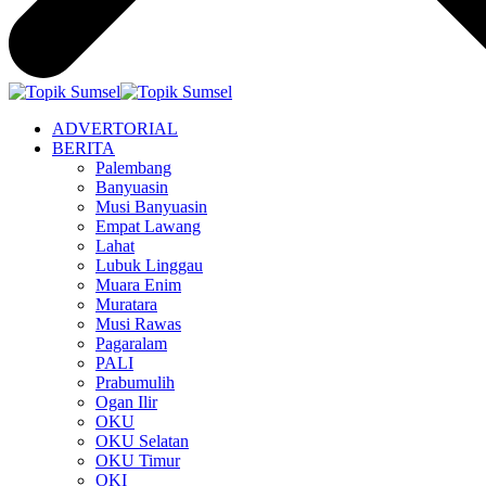
ADVERTORIAL
BERITA
Palembang
Banyuasin
Musi Banyuasin
Empat Lawang
Lahat
Lubuk Linggau
Muara Enim
Muratara
Musi Rawas
Pagaralam
PALI
Prabumulih
Ogan Ilir
OKU
OKU Selatan
OKU Timur
OKI