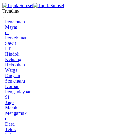
Trending
:
Penemuan
Mayat
di
Perkebunan
Sawit
PT
Hindoli
Keluang
Hebohkan
Warga,
Dugaan
Sementara
Korban
Penganiayaan
Si
Jago
Merah
Mengamuk
di
Desa
Teluk