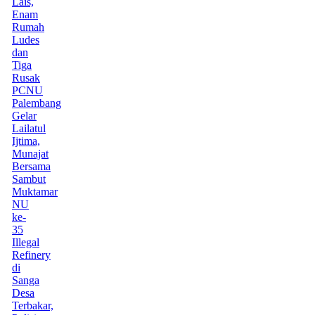
Lais,
Enam
Rumah
Ludes
dan
Tiga
Rusak
PCNU
Palembang
Gelar
Lailatul
Ijtima,
Munajat
Bersama
Sambut
Muktamar
NU
ke-
35
Illegal
Refinery
di
Sanga
Desa
Terbakar,