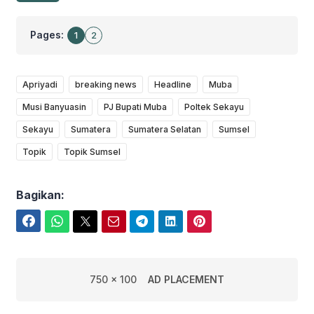
Pages:
1
2
Apriyadi
breaking news
Headline
Muba
Musi Banyuasin
PJ Bupati Muba
Poltek Sekayu
Sekayu
Sumatera
Sumatera Selatan
Sumsel
Topik
Topik Sumsel
Bagikan:
Facebook
WhatsApp
Twitter
Email
Telegram
LinkedIn
Pinterest
750 x 100
AD PLACEMENT