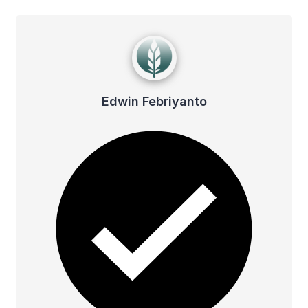
Edwin Febriyanto
Edwin Febriyanto