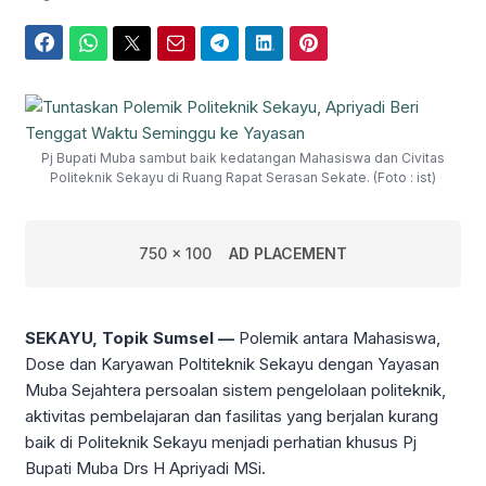
Facebook
WhatsApp
Twitter
Email
Telegram
LinkedIn
Pinterest
Pj Bupati Muba sambut baik kedatangan Mahasiswa dan Civitas
Politeknik Sekayu di Ruang Rapat Serasan Sekate. (Foto : ist)
750 x 100
AD PLACEMENT
SEKAYU, Topik Sumsel —
Polemik antara Mahasiswa,
Dose dan Karyawan Poltiteknik Sekayu dengan Yayasan
Muba Sejahtera persoalan sistem pengelolaan politeknik,
aktivitas pembelajaran dan fasilitas yang berjalan kurang
baik di Politeknik Sekayu menjadi perhatian khusus Pj
Bupati Muba Drs H Apriyadi MSi.