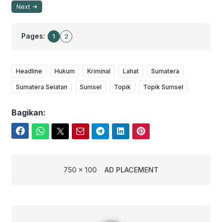
Next
Pages:
1
2
Headline
Hukum
Kriminal
Lahat
Sumatera
Sumatera Selatan
Sumsel
Topik
Topik Sumsel
Bagikan:
Facebook
WhatsApp
Twitter
Email
Telegram
LinkedIn
Pinterest
750 x 100
AD PLACEMENT
Redaksi