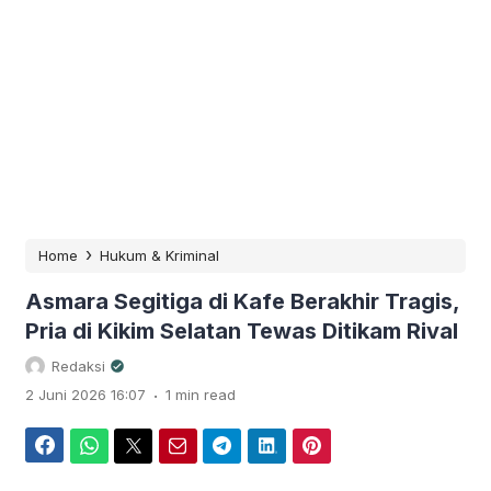
›
Home
Hukum & Kriminal
Asmara Segitiga di Kafe Berakhir Tragis,
Pria di Kikim Selatan Tewas Ditikam Rival
Redaksi
.
2 Juni 2026 16:07
1 min read
Facebook
WhatsApp
Twitter
Email
Telegram
LinkedIn
Pinterest