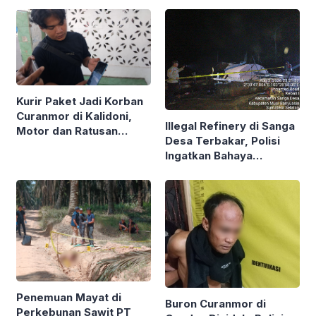
Sumsel
Kurir Paket Jadi Korban
Curanmor di Kalidoni,
Illegal Refinery di Sanga
Motor dan Ratusan
Desa Terbakar, Polisi
Paket Dibawa Kabur
Ingatkan Bahaya
Penyulingan Minyak
Ilegal
Penemuan Mayat di
Buron Curanmor di
Perkebunan Sawit PT