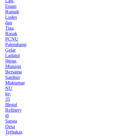
Lais,
Enam
Rumah
Ludes
dan
Tiga
Rusak
PCNU
Palembang
Gelar
Lailatul
Ijtima,
Munajat
Bersama
Sambut
Muktamar
NU
ke-
35
Illegal
Refinery
di
Sanga
Desa
Terbakar,