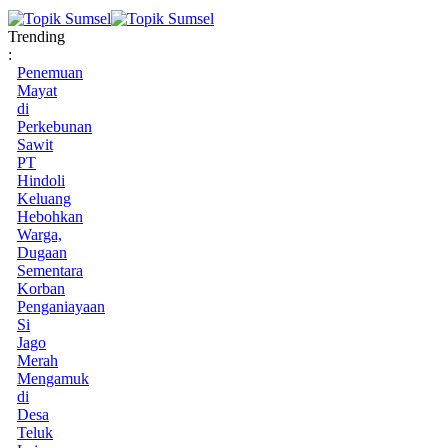
Trending
:
Penemuan
Mayat
di
Perkebunan
Sawit
PT
Hindoli
Keluang
Hebohkan
Warga,
Dugaan
Sementara
Korban
Penganiayaan
Si
Jago
Merah
Mengamuk
di
Desa
Teluk