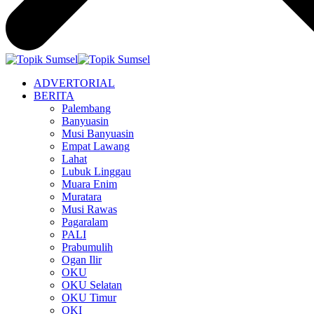
ADVERTORIAL
BERITA
Palembang
Banyuasin
Musi Banyuasin
Empat Lawang
Lahat
Lubuk Linggau
Muara Enim
Muratara
Musi Rawas
Pagaralam
PALI
Prabumulih
Ogan Ilir
OKU
OKU Selatan
OKU Timur
OKI