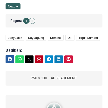
Next
Pages:
1
2
Banyuasin
Kayuagung
Kriminal
Oki
Topik Sumsel
Bagikan:
Facebook
WhatsApp
Twitter
Email
Telegram
LinkedIn
Pinterest
750 x 100
AD PLACEMENT
Edwin Febriyanto