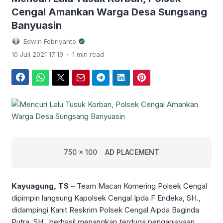
Cengal Amankan Warga Desa Sungsang
Banyuasin
Edwin Febriyanto
.
10 Juli 2021 17:19
1 min read
Facebook
WhatsApp
Twitter
Email
Telegram
LinkedIn
Pinterest
750 x 100
AD PLACEMENT
Kayuagung, TS –
Team Macan Komering Polsek Cengal
dipimpin langsung Kapolsek Cengal Ipda F Endeka, SH.,
didampingi Kanit Reskrim Polsek Cengal Aipda Baginda
Putra, SH., berhasil menangkap terduga penganiayaan