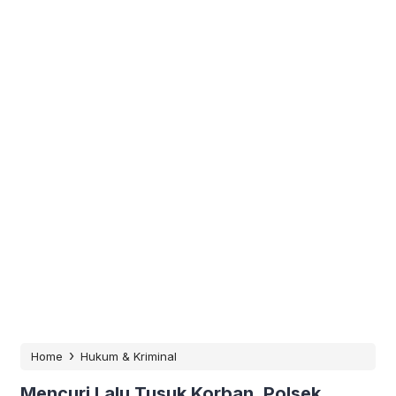
›
Home
Hukum & Kriminal
Mencuri Lalu Tusuk Korban, Polsek