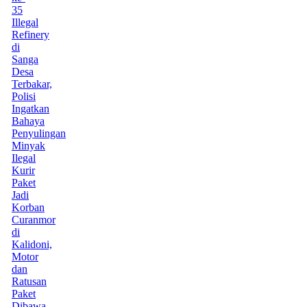
35
Illegal
Refinery
di
Sanga
Desa
Terbakar,
Polisi
Ingatkan
Bahaya
Penyulingan
Minyak
Ilegal
Kurir
Paket
Jadi
Korban
Curanmor
di
Kalidoni,
Motor
dan
Ratusan
Paket
Dibawa