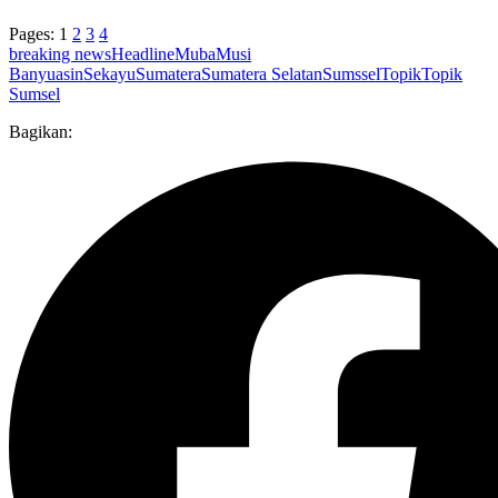
Pages:
1
2
3
4
breaking news
Headline
Muba
Musi
Banyuasin
Sekayu
Sumatera
Sumatera Selatan
Sumssel
Topik
Topik
Sumsel
Bagikan: