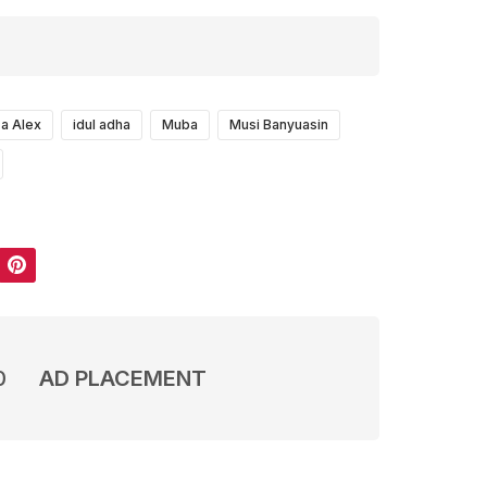
a Alex
idul adha
Muba
Musi Banyuasin
Pinterest
0
AD PLACEMENT