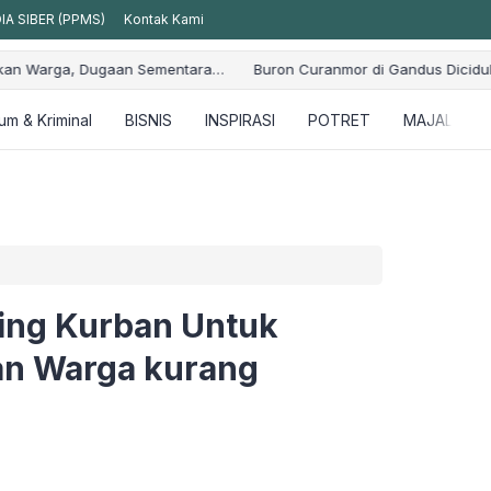
A SIBER (PPMS)
Kontak Kami
uron Curanmor di Gandus Diciduk, Polisi Kejar Satu Pelaku Lagi
m & Kriminal
BISNIS
INSPIRASI
POTRET
MAJALAH
ging Kurban Untuk
an Warga kurang