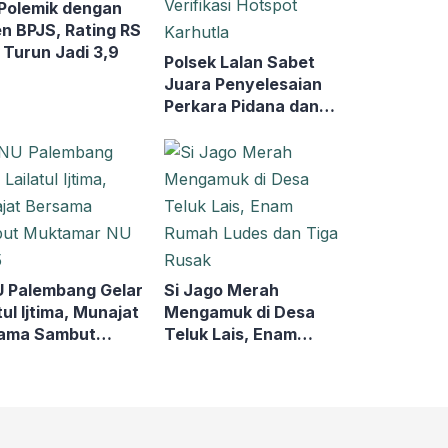
 Polemik dengan
en BPJS, Rating RS
 Turun Jadi 3,9
Polsek Lalan Sabet
Juara Penyelesaian
Perkara Pidana dan
Verifikasi Hotspot
Karhutla
 Palembang Gelar
Si Jago Merah
tul Ijtima, Munajat
Mengamuk di Desa
ama Sambut
Teluk Lais, Enam
amar NU ke-35
Rumah Ludes dan Tiga
Rusak