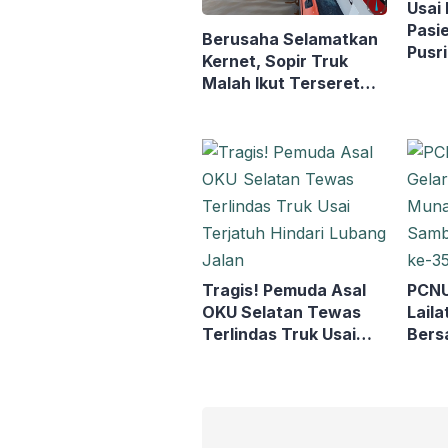
Usai
Pasi
Berusaha Selamatkan
Pusri
Kernet, Sopir Truk
Malah Ikut Terseret
Arus Sungai Baung
Tragis! Pemuda Asal
PCNU
OKU Selatan Tewas
Laila
Terlindas Truk Usai
Bers
Terjatuh Hindari
Mukt
Lubang Jalan