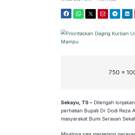
Facebook
WhatsApp
Twitter
Email
Telegram
LinkedIn
750 x 10
Sekayu, TS –
Ditengah lonjaka
perhatian Bupati Dr Dodi Reza
masyarakat Bumi Serasan Sekate
Misalnya saja menjelang perayaa