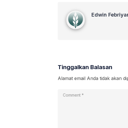
Edwin Febriyanto
Edwin Febriya
Tinggalkan Balasan
Alamat email Anda tidak akan di