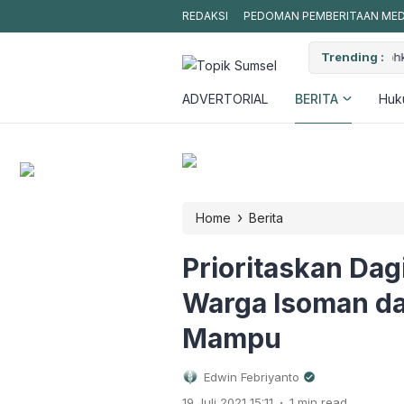
REDAKSI
PEDOMAN PEMBERITAAN MEDI
Sawit PT Hindoli Keluang Hebohkan Warga, Dugaan Sementara
Trending :
B
ADVERTORIAL
BERITA
Huku
›
Home
Berita
Prioritaskan Da
Warga Isoman d
Mampu
Edwin Febriyanto
.
19 Juli 2021 15:11
1 min read