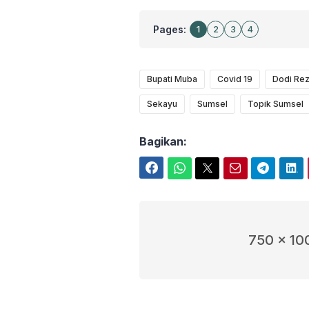
Pages:
1
2
3
4
Bupati Muba
Covid 19
Dodi Rez
Sekayu
Sumsel
Topik Sumsel
Bagikan:
Facebook
WhatsApp
Twitter
Email
Telegram
LinkedIn
750 x 10