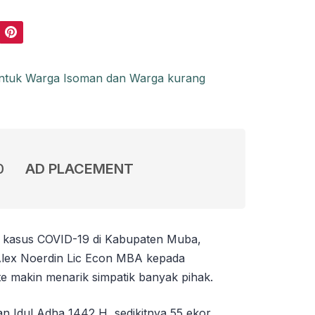
Pinterest
0
AD PLACEMENT
n kasus COVID-19 di Kabupaten Muba,
 Alex Noerdin Lic Econ MBA kepada
 makin menarik simpatik banyak pihak.
n Idul Adha 1442 H, sedikitnya 55 ekor