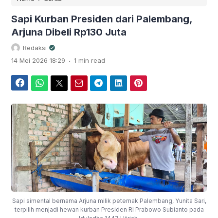
Sapi Kurban Presiden dari Palembang,
Arjuna Dibeli Rp130 Juta
Redaksi
.
14 Mei 2026 18:29
1 min read
Facebook
WhatsApp
Twitter
Email
Telegram
LinkedIn
Pinterest
Sapi simental bernama Arjuna milik peternak Palembang, Yunita Sari,
terpilih menjadi hewan kurban Presiden RI Prabowo Subianto pada