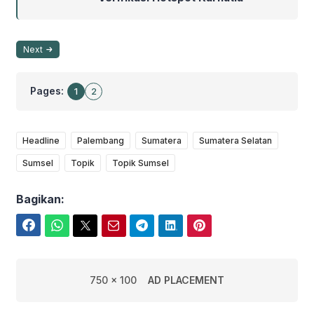
Next
Pages:
1
2
Headline
Palembang
Sumatera
Sumatera Selatan
Sumsel
Topik
Topik Sumsel
Bagikan:
Facebook
WhatsApp
Twitter
Email
Telegram
LinkedIn
Pinterest
750 x 100
AD PLACEMENT