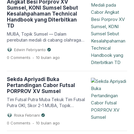
Angkat Besi Porprov XV
Sumsel di Muba, yang mana semula
Sumsel, KONI Sumsel Sebut
berdasarkan Technical Handbook […]
Kesalahpahaman Technical
Handbook yang Diterbitkan
TD
MUBA, Topik Sumsel — Dalam
perebutan medali di cabang olahraga
(cabor) angkat besi pada ajang
Edwin Febriyanto
Porprov XV Sumsel di Kabupaten Musi
.
0 Comments
10 bulan
ago
Banyuasin (Muba) terjadi pelemik antar
kontingen. Polemik ini muncul setelah
pelaksanaan pertandingan angkat besi
pada 18-22 Oktober 2025, di mana
Sekda Apriyadi Buka
berdasarkan technical handbook yang
Pertandingan Cabor Futsal
diterbitkan oleh technical delegate
PORPROV XV Sumsel
(TD) cabang olahraga angkat besi,
Tim Futsal Putra Muba Tekuk Tim Futsal
sebanyak […]
Putra OKI, Skor 2-1 MUBA, Topik
Sumsel — Pertandingan cabang
Riska Febriani
olahraga (cabor) yang ditunggu-
.
0 Comments
10 bulan
ago
tunggu di ajang PORPROV XV Sumsel
yakni pertandingan Futsal akhirnya