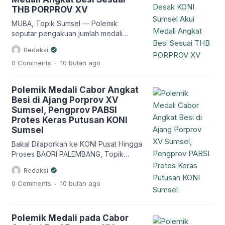
tak bisa terkejar oleh kontingen lain.
THB PORPROV XV
Berdasarkan […]
MUBA, Topik Sumsel — Polemik
seputar pengakuan jumlah medali
cabang olahraga angkat besi dalam
Redaksi
ajang Pekan Olahraga Provinsi
.
0 Comments
10 bulan
ago
(PORPROV) XV Sumatera Selatan di
Kabupaten Musi Banyuasin
memunculkan sikap tegas dari
Polemik Medali Cabor Angkat
Pengurus Provinsi Persatuan Angkat
Besi di Ajang Porprov XV
Besi Seluruh Indonesia (Pengprov
Sumsel, Pengprov PABSI
PABSI) Sumsel bersama sembilan
Protes Keras Putusan KONI
Pengurus Cabang (Pengcab)
Sumsel
kabupaten/kota. Dalam pernyataan
resmi yang dirilis, Pengprov PABSI
Bakal Dilaporkan ke KONI Pusat Hingga
menegaskan bahwa […]
Proses BAORI PALEMBANG, Topik
Sumsel — Keputusan KONI Sumsel
Redaksi
yang dinilai menyalahi aturan mendapat
.
0 Comments
10 bulan
ago
reaksi keras dari Pengurus Provinsi
(Pengprov) Persatuan Angkat Besi
Seluruh Indonesia (PABSI) Sumsel. Hal
ini bermula saat peraihan medali cabor
Polemik Medali pada Cabor
angkat besi di ajang PORPROV XV