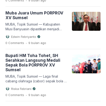
0 Comments
9 bulan
ago
Sabtu (1/11/2025) malam. Kabupaten
Musi Banyuasin (Muba) tidak hanya
sukses menjadi tuan rumah
Muba Juara Umum PORPROV
penyelenggara, tetapi juga
XV Sumsel
menorehkan prestasi luar biasa dengan
keluar sebagai juara umum, mengoleksi
MUBA, Topik Sumsel — Kabupaten
179 medali emas, 135 perak, dan 146
Musi Banyuasin dipastikan menjadi
perunggu, […]
juara umum Pekan Olahraga Provinsi
Edwin Febriyanto
(PORPROV) XV Sumsel. Hal ini
.
0 Comments
9 bulan
ago
ditegaskan Sekretaris Umum KONI
Sumsel Tubagus Sulaiman, Jumat
(31/10/2025) malam. “Saat ini masih
Bupati HM Toha Tohet, SH
rekapitulasi total peraihan medali
Serahkan Langsung Medali
keseluruhan, namun dari hasil
Sepak Bola PORPROV XV
penghitungan Muba akan
Sumsel
mendapatkan juara umum PORPROV
XV Sumsel, karena telah meninggalkan
MUBA, Topik Sumsel — Laga final
jauh perolehan medali […]
cabang olahraga (cabor) sepak bola di
ajang PORPROV XV Sumsel, Kamis
Riska Febriani
(30/10/2025) petang di Stadion
.
0 Comments
9 bulan
ago
Serasan Sekate Sekayu berlangsung
seru. Betapa tidak, di laga sengit
tersebut mempertemukan Palembang