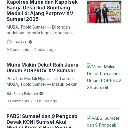
Kapolres Muba dan Kapolsek
VS Lubuklinggau. Pertarungan dramatis
Sanga Desa Ikut Sumbang
tersebut berakhir dengan skor 1-0,
Medali di Ajang Porprov XV
Palembang menang tipis rival
Sumsel 2025
Lubuklinggau. Sementara, Muba harus
puas meraih juara 3 […]
MUBA, Topik Sumsel — Di tengah
padatnya agenda tugas kepolisian,
Kapolres Musi Banyuasin AKBP God
Redaksi
Parlasro Sinaga bersama Kapolsek
.
0 Comments
9 bulan
ago
Sanga Desa IPTU Joharmen tetap
menyempatkan diri mengikuti ajang
Pekan Olahraga Provinsi (Porprov) ke-
Muba Makin Dekat Raih Juara
XV Sumatera Selatan Tahun 2025. Kerja
Umum PORPROV XV Sumsel
keras keduanya membuahkan hasil
gemilang. Mereka berhasil meraih
Peraihan Medali Nyaris Tak Terkejar
medali perak pada cabang olahraga
MUBA, Topik Sumsel — Masuk pekan
menembak kelas Production beregu,
kedua pelaksanaan PORPROV XV
Riska Febriani
[…]
Sumsel di Bumi Serasan Sekate
.
0 Comments
10 bulan
ago
membuat semakin nyata bakal kandidat
juara umum pada event dua tahunan
level Provinsi tersebut. Hingga pukul
PABSI Sumsel dan 9 Pengcab
22.00 WIB 27 Oktober 2025, peraihan
Desak KONI Sumsel Akui
medali atlet Muba bisa dikatakan nyaris
Medali Angkat Besi Sesuai