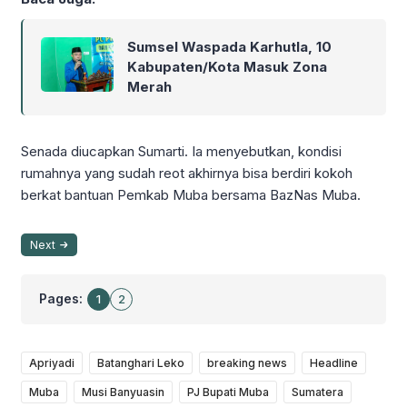
Sumsel Waspada Karhutla, 10
Kabupaten/Kota Masuk Zona
Merah
Senada diucapkan Sumarti. Ia menyebutkan, kondisi
rumahnya yang sudah reot akhirnya bisa berdiri kokoh
berkat bantuan Pemkab Muba bersama BazNas Muba.
Next
Pages:
1
2
Apriyadi
Batanghari Leko
breaking news
Headline
Muba
Musi Banyuasin
PJ Bupati Muba
Sumatera