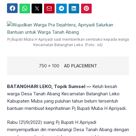
Facebook
WhatsApp
Twitter
Email
Telegram
LinkedIn
Pinterest
Pj Bupati Muba H Apriyadi saat memberikan sembako kepada warga
Kecamatan Batanghari Leko. (Foto : ist)
750 x 100
AD PLACEMENT
BATANGHARI LEKO, Topik Sumsel —
Keluh kesah
warga Desa Tanah Abang Kecamatan Batanghari Leko
Kabupaten Muba yang puluhan tahun belum tersentuh
bantuan membuat keprihatinan Pj Bupati Muba H Apriyadi.
Rabu (21/9/2022) siang Pj Bupati H Apriyadi
menyempatkan diri mendatangi Desa Tanah Abang dengan