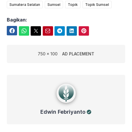
Sumatera Selatan
Sumsel
Topik
Topik Sumsel
Bagikan:
Facebook
WhatsApp
Twitter
Email
Telegram
LinkedIn
Pinterest
750 x 100
AD PLACEMENT
Edwin Febriyanto
Edwin Febriyanto