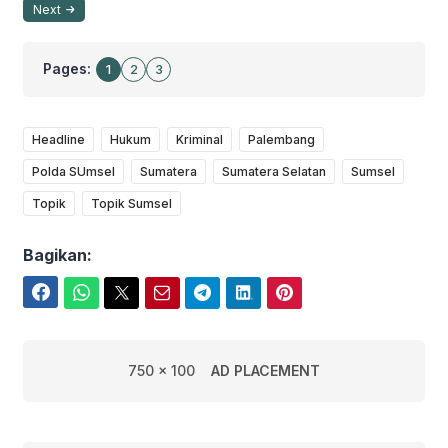
Next
Pages:
1
2
3
Headline
Hukum
Kriminal
Palembang
Polda SUmsel
Sumatera
Sumatera Selatan
Sumsel
Topik
Topik Sumsel
Bagikan:
Facebook
WhatsApp
Twitter
Email
Telegram
LinkedIn
Pinterest
750 x 100
AD PLACEMENT