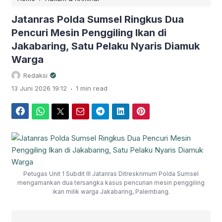
Jatanras Polda Sumsel Ringkus Dua
Pencuri Mesin Penggiling Ikan di
Jakabaring, Satu Pelaku Nyaris Diamuk
Warga
Redaksi
.
13 Juni 2026 19:12
1 min read
Facebook
WhatsApp
Twitter
Email
Telegram
LinkedIn
Pinterest
Petugas Unit 1 Subdit III Jatanras Ditreskrimum Polda Sumsel
mengamankan dua tersangka kasus pencurian mesin penggiling
ikan milik warga Jakabaring, Palembang.