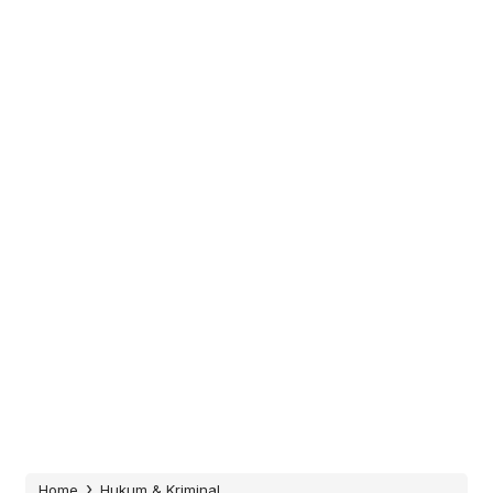
›
Home
Hukum & Kriminal