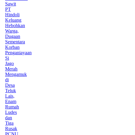
Sawit
PT
Hindoli
Keluang
Hebohkan
Warga,
Dugaan
Sementara
Korban
Penganiayaan
Si
Jago
Merah
Mengamuk
di
Desa
Teluk
Lais,
Enam
Rumah
Ludes
dan
Tiga
Rusak
PCNU