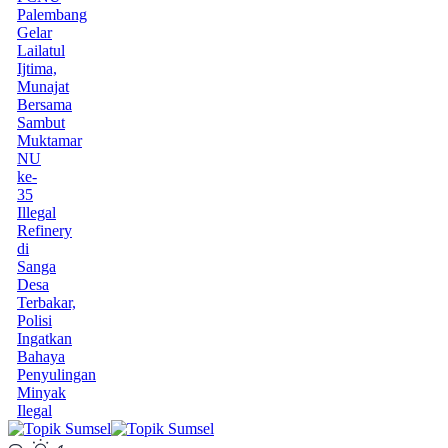
Palembang
Gelar
Lailatul
Ijtima,
Munajat
Bersama
Sambut
Muktamar
NU
ke-
35
Illegal
Refinery
di
Sanga
Desa
Terbakar,
Polisi
Ingatkan
Bahaya
Penyulingan
Minyak
Ilegal