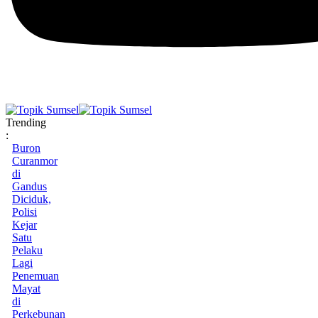
Trending
:
Buron
Curanmor
di
Gandus
Diciduk,
Polisi
Kejar
Satu
Pelaku
Lagi
Penemuan
Mayat
di
Perkebunan