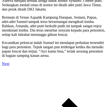
Adreva menjadi terbaik ketiga untuk nomor Syndhro 3 meter putri.
Sedangkan medali emas di nomor ini diraih atlet putri Jawa Timur,
dan perak diraih DKI Jakarta.
Bermain di Venue Aquatik Kampung Harapan, Sentani, Papua,
atlet-atlet Sumsel tampak terus bersemangat mengikuti lomba.
Bahkan, Amanda, atlet putri berkulit putih ini tampak sangat enjoy
menikmati lomba. Dia terus menebar senyum kepada para penonton,
setiap kali istirahat menunggu giliran loncat.
Kecantikan peloncat indah Sumsel ini mendapat perhatian tersendiri
bagi para penonton. Tepuk tangan pun terdengar ketika dia menaiki
papan loncat dan terjun. “Ayo kamu bisa,” teriak seorang penonton
di bagian samping kanan arena.
Next