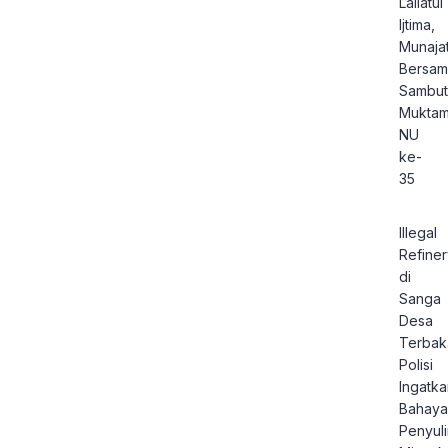
Lailatul
Ijtima,
Munaja
Bersam
Sambut
Muktam
NU
ke-
35
Illegal
Refiner
di
Sanga
Desa
Terbak
Polisi
Ingatka
Bahaya
Penyul