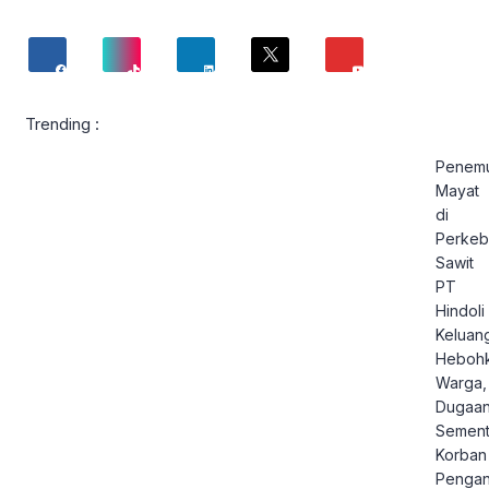
Trending :
Penem
Mayat
di
Perkeb
Sawit
PT
Hindoli
Keluan
Heboh
Warga,
Dugaa
Sement
Korban
Pengan