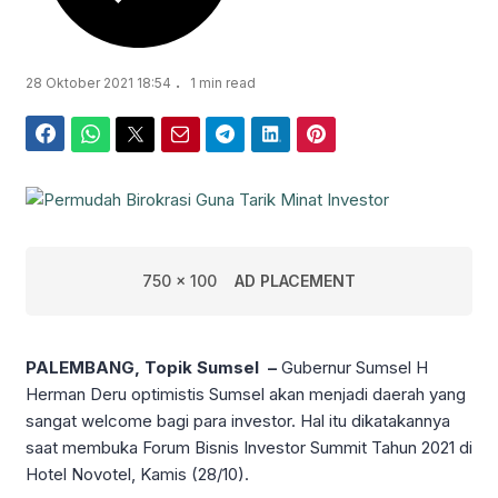
.
28 Oktober 2021 18:54
1 min read
Facebook
WhatsApp
Twitter
Email
Telegram
LinkedIn
Pinterest
750 x 100
AD PLACEMENT
PALEMBANG, Topik Sumsel –
Gubernur Sumsel H
Herman Deru optimistis Sumsel akan menjadi daerah yang
sangat welcome bagi para investor. Hal itu dikatakannya
saat membuka Forum Bisnis Investor Summit Tahun 2021 di
Hotel Novotel, Kamis (28/10).