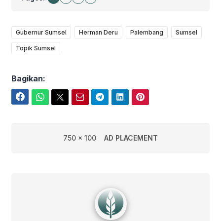
Gubernur Sumsel
Herman Deru
Palembang
Sumsel
Topik Sumsel
Bagikan:
Facebook
WhatsApp
Twitter
Email
Telegram
LinkedIn
Pinterest
750 x 100
AD PLACEMENT
Edwin Febriyanto