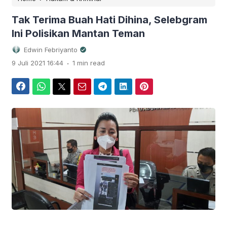
Tak Terima Buah Hati Dihina, Selebgram
Ini Polisikan Mantan Teman
Edwin Febriyanto
.
9 Juli 2021 16:44
1 min read
Facebook
WhatsApp
Twitter
Email
Telegram
LinkedIn
Pinterest