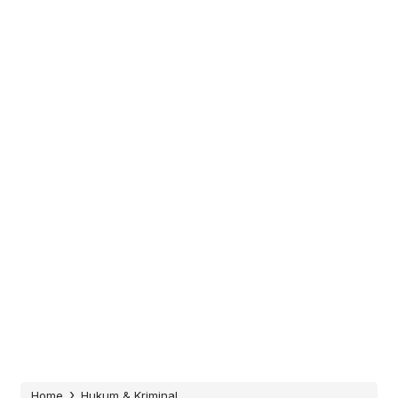
›
Home
Hukum & Kriminal