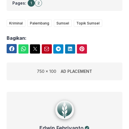
Pages:
1
2
Kriminal
Palembang
Sumsel
Topik Sumsel
Bagikan:
Facebook
WhatsApp
Twitter
Email
Telegram
LinkedIn
Pinterest
750 x 100
AD PLACEMENT
Edwin Febriyanto
Edwin Febriyanto