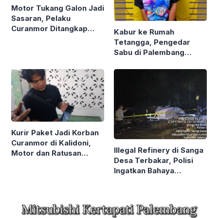
Motor Tukang Galon Jadi
Sasaran, Pelaku
Curanmor Ditangkap
Kabur ke Rumah
Warga di Palembang
Tetangga, Pengedar
Sabu di Palembang
Akhirnya Dibekuk Polda
Sumsel
Kurir Paket Jadi Korban
Curanmor di Kalidoni,
Illegal Refinery di Sanga
Motor dan Ratusan
Desa Terbakar, Polisi
Paket Dibawa Kabur
Ingatkan Bahaya
Penyulingan Minyak
Ilegal