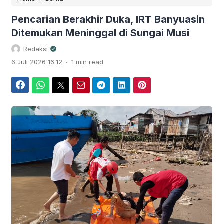
Pencarian Berakhir Duka, IRT Banyuasin
Ditemukan Meninggal di Sungai Musi
Redaksi
.
6 Juli 2026 16:12
1 min read
Facebook
WhatsApp
Twitter
Email
Telegram
LinkedIn
Pinterest