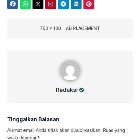
Facebook
WhatsApp
Twitter
Email
Telegram
LinkedIn
Pinterest
750 x 100
AD PLACEMENT
Redaksi
Redaksi
Tinggalkan Balasan
Alamat email Anda tidak akan dipublikasikan.
Ruas yang
wajib ditandai
*