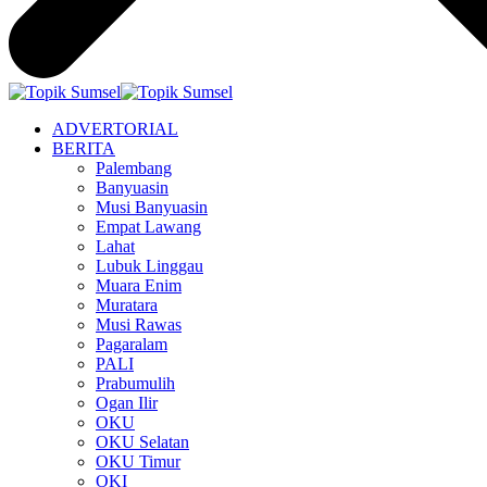
ADVERTORIAL
BERITA
Palembang
Banyuasin
Musi Banyuasin
Empat Lawang
Lahat
Lubuk Linggau
Muara Enim
Muratara
Musi Rawas
Pagaralam
PALI
Prabumulih
Ogan Ilir
OKU
OKU Selatan
OKU Timur
OKI