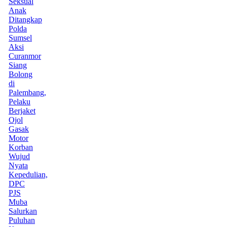
Seksual
Anak
Ditangkap
Polda
Sumsel
Aksi
Curanmor
Siang
Bolong
di
Palembang,
Pelaku
Berjaket
Ojol
Gasak
Motor
Korban
Wujud
Nyata
Kepedulian,
DPC
PJS
Muba
Salurkan
Puluhan