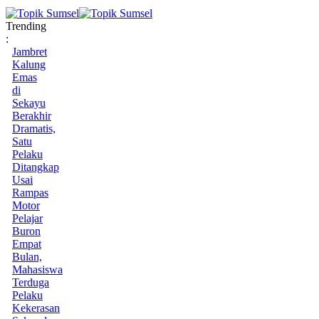
Trending
:
Jambret
Kalung
Emas
di
Sekayu
Berakhir
Dramatis,
Satu
Pelaku
Ditangkap
Usai
Rampas
Motor
Pelajar
Buron
Empat
Bulan,
Mahasiswa
Terduga
Pelaku
Kekerasan