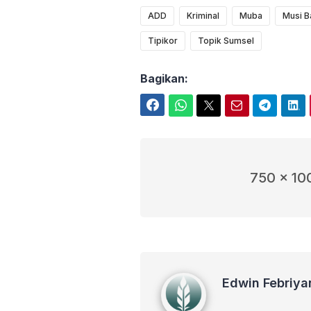
ADD
Kriminal
Muba
Musi B
Tipikor
Topik Sumsel
Bagikan:
Facebook
WhatsApp
Twitter
Email
Telegram
LinkedIn
750 x 10
Edwin Febriyanto
Edwin Febriya