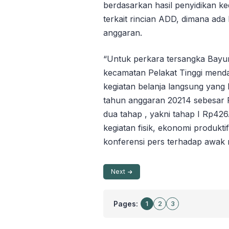
berdasarkan hasil penyidikan ked
terkait rincian ADD, dimana ada 
anggaran.
“Untuk perkara tersangka Bayu
kecamatan Pelakat Tinggi mend
kegiatan belanja langsung yan
tahun anggaran 20214 sebesar R
dua tahap , yakni tahap I Rp42
kegiatan fisik, ekonomi produkti
konferensi pers terhadap awak m
Next
Pages:
1
2
3