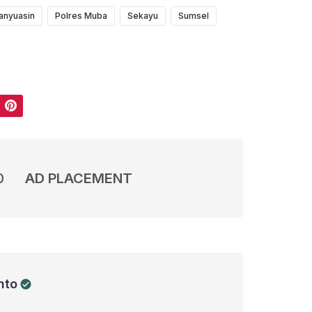
anyuasin
Polres Muba
Sekayu
Sumsel
Pinterest
0
AD PLACEMENT
nto