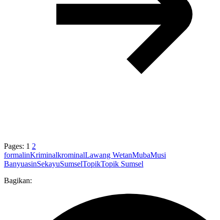
Pages:
1
2
formalin
Kriminal
krominal
Lawang Wetan
Muba
Musi
Banyuasin
Sekayu
Sumsel
Topik
Topik Sumsel
Bagikan: