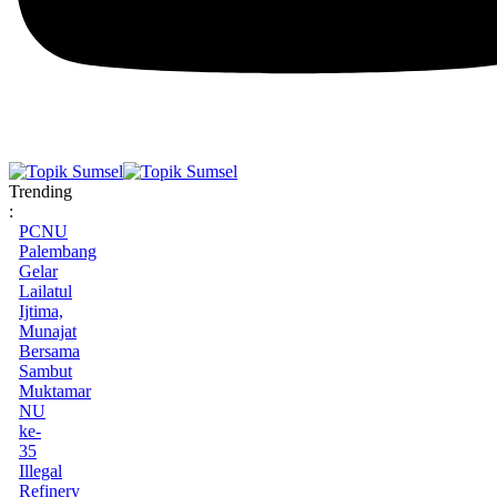
Trending
:
PCNU
Palembang
Gelar
Lailatul
Ijtima,
Munajat
Bersama
Sambut
Muktamar
NU
ke-
35
Illegal
Refinery