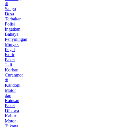
di
Sanga
Desa
Terbakar,
Polisi
Ingatkan
Bahaya
Penyulingan
Minyak
Ilegal
Kurir
Paket
Jadi
Korban
Curanmor
di
Kalidoni,
Motor
dan
Ratusan
Paket
Dibawa
Kabur
Motor
Tukang